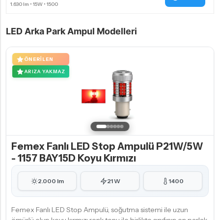
LED Arka Park Ampul Modelleri
ÖNERILEN
ARIZA YAKMAZ
Femex Fanlı LED Stop Ampulü P21W/5W
- 1157 BAY15D Koyu Kırmızı
2.000 lm
21 W
1400
Femex Fanlı LED Stop Ampulü, soğutma sistemi ile uzun