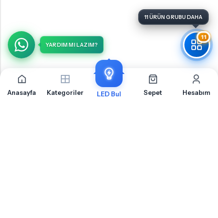
11 ÜRÜN GRUBU DAHA
11
YARDIM MI LAZIM?
Anasayfa
Kategoriler
Sepet
Hesabım
LED Bul