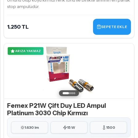
ömürlü olup koyu kırmızı renk tonu ile birlikte sınıfının en parlak
stop ampulüdür.
1.250 TL
SEPETE EKLE
ARIZA YAKMAZ
Femex P21W Çift Duy LED Ampul
Platinum 3030 Chip Kırmızı
1.630 lm
15 W
1500