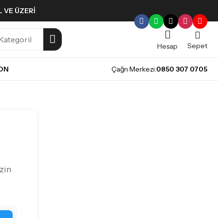
L VE ÜZERI
Sepet
Hesap
NON
Çağrı Merkezi:
0850 307 0705
zin