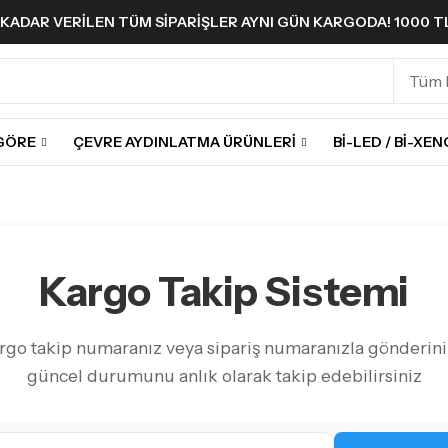
'A KADAR VERILEN TÜM SIPARIŞLER AYNI GÜN KARGODA! 1000 T
!
 GÖRE
ÇEVRE AYDINLATMA ÜRÜNLERI
BI-LED / BI-XE
Kargo Takip Sistemi
rgo takip numaranız veya sipariş numaranızla gönderini
güncel durumunu anlık olarak takip edebilirsiniz