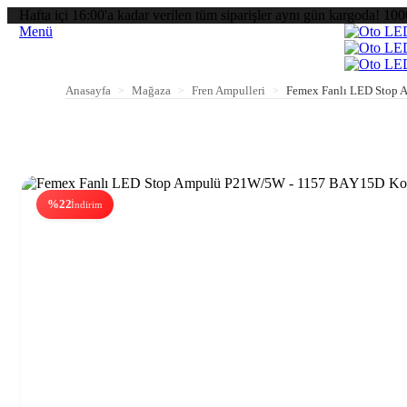
Hafta içi 16:00'a kadar verilen tüm siparişler aynı gün kargoda! 100
Menü
Anasayfa
Mağaza
Fren Ampulleri
Femex Fanlı LED Stop
>
>
>
%22
İndirim