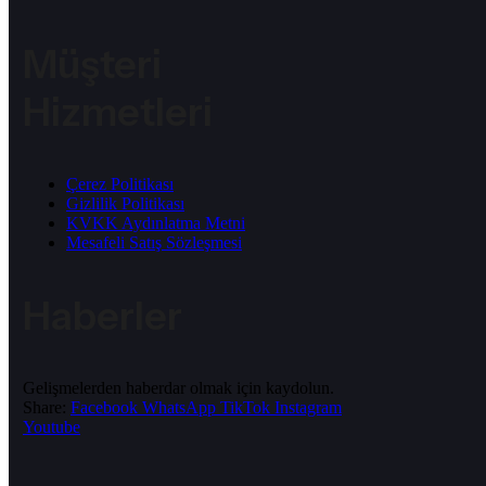
Müşteri
Hizmetleri
Çerez Politikası
Gizlilik Politikası
KVKK Aydınlatma Metni
Mesafeli Satış Sözleşmesi
Haberler
Gelişmelerden haberdar olmak için kaydolun.
Share:
Facebook
WhatsApp
TikTok
Instagram
Youtube