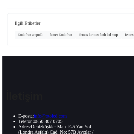
İlgili Etiketler
fanlı fren ampulü
femex fanlı fren
femex kırmızı fanlı led stop
femex
İletişim
E-posta:
info@otoled.com
Telefon:
0850 307 0705
Adres:
Denizköşkler Mah. E-5 Yan Yol
(Londra Asfaltı) Cad. No: 57B Avcılar /