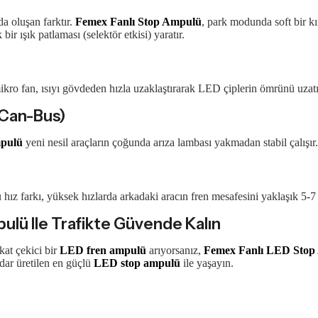
da oluşan farktır.
Femex Fanlı Stop Ampulü
, park modunda soft bir k
r ışık patlaması (selektör etkisi) yaratır.
i mikro fan, ısıyı gövdeden hızla uzaklaştırarak LED çiplerin ömrünü uz
(Can-Bus)
pulü
yeni nesil araçların çoğunda arıza lambası yakmadan stabil çalışır.
ız farkı, yüksek hızlarda arkadaki aracın fren mesafesini yaklaşık 5-7 
ulü Ile Trafikte Güvende Kalın
kat çekici bir
LED fren ampulü
arıyorsanız,
Femex Fanlı LED Stop 
dar üretilen en güçlü
LED stop ampulü
ile yaşayın.