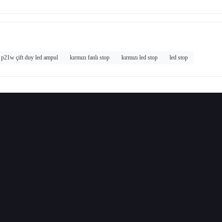
 p21w çift duy led ampul
kırmızı fanlı stop
kırmızı led stop
led stop