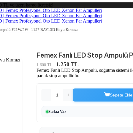
0 TL ve üzeri kargo ücretsiz!
 Ampulü P21W/5W - 1157 BAY15D Koyu Kırmızı
Femex Fanlı LED Stop Ampulü P
1.250 TL
1.600 TL
Femex Fanlı LED Stop Ampulü, soğutma sistemi ile u
parlak stop ampulüdür.
−
+
Sepete Ekle
Stokta Var