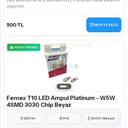
park aydınlatma ve iç aydınlatma LED ampulü olarak kullanımı
uygundur.
500 TL
SEPETE EKLE
ARIZA YAKMAZ
Femex T10 LED Ampul Platinum - W5W
4SMD 3030 Chip Beyaz
250 lm
3 W
6000 (Beyaz)