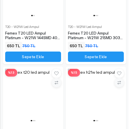
Ürün Karşılaştırma
T20 - W21W Led Ampul
T20 - W21W Led Ampul
Femex T20 LED Ampul
Femex T20 LED Ampul
Platinum - W21W 144SMD 4014
Platinum - W21W 21SMD 3030
Chip Turuncu
Chip Turuncu
650 TL
750 TL
650 TL
750 TL
Sepete Ekle
Sepete Ekle
%13
%15