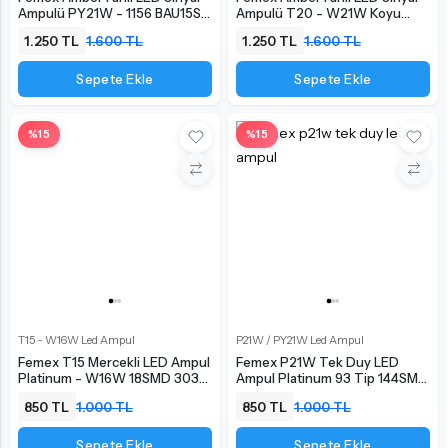
Ampulü PY21W - 1156 BAU15S
Ampulü T20 - W21W Koyu
150° Koyu Turuncu
Turuncu
1.250 TL
1.600 TL
1.250 TL
1.600 TL
Sepete Ekle
Sepete Ekle
%15
%15
T15 - W16W Led Ampul
P21W / PY21W Led Ampul
Femex T15 Mercekli LED Ampul
Femex P21W Tek Duy LED
Platinum - W16W 18SMD 3035
Ampul Platinum 93 Tip 144SMD
Chip Turuncu
4014 Chip Turuncu
850 TL
1.000 TL
850 TL
1.000 TL
Sepete Ekle
Sepete Ekle