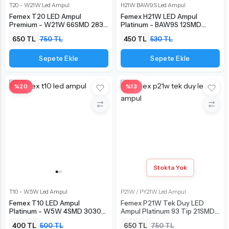
T20 - W21W Led Ampul
H21W BAW9S Led Ampul
Femex T20 LED Ampul
Femex H21W LED Ampul
Premium - W21W 66SMD 2835
Platinum - BAW9S 12SMD
Chip Turuncu
3030 Chip Turuncu
650 TL
750 TL
450 TL
530 TL
Sepete Ekle
Sepete Ekle
%20
%13
Stokta Yok
T10 - W5W Led Ampul
P21W / PY21W Led Ampul
Femex T10 LED Ampul
Femex P21W Tek Duy LED
Platinum - W5W 4SMD 3030
Ampul Platinum 93 Tip 21SMD
Chip Turuncu
3030 Chip Turuncu
400 TL
500 TL
650 TL
750 TL