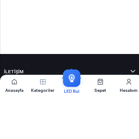
İLETIŞIM
OTOLED.COM
Anasayfa
Kategoriler
Sepet
Hesabım
LED Bul
S.S.S.
MÜŞTERI HIZMETLERI
HABERLER