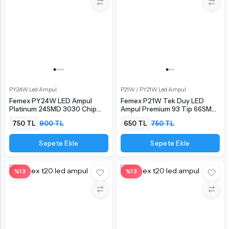
PY24W Led Ampul
P21W / PY21W Led Ampul
Femex PY24W LED Ampul
Femex P21W Tek Duy LED
Platinum 24SMD 3030 Chip
Ampul Premium 93 Tip 66SMD
Turuncu
2835 Chip Turuncu
750 TL
900 TL
650 TL
750 TL
Sepete Ekle
Sepete Ekle
%13
%13