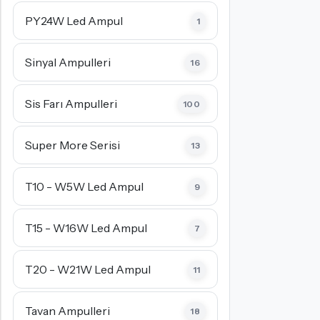
PY24W Led Ampul
1
Sinyal Ampulleri
16
Sis Farı Ampulleri
100
Super More Serisi
13
T10 - W5W Led Ampul
9
T15 - W16W Led Ampul
7
T20 - W21W Led Ampul
11
Tavan Ampulleri
18