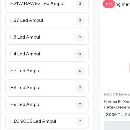
H21W BAW9S Led Ampul
2
%17
H27 Led Ampul
2
H3 Led Ampul
2
H4 Led Ampul
10
H7 Led Ampul
9
H8 Led Ampul
7
Bi-LED & Bi-Xeno
Femex Bi-Xeno
H9 Led Ampul
7
Petek Desenl
2.000 TL
2.
HB3 9005 Led Ampul
7