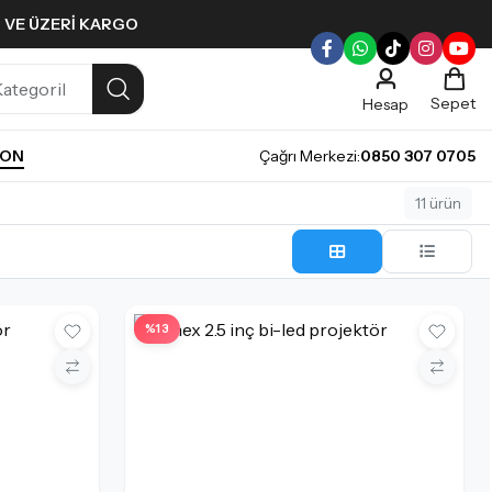
L VE ÜZERI KARGO
Sepet
Hesap
NON
Çağrı Merkezi:
0850 307 0705
11 ürün
GRID GÖRÜNÜM
LISTE 
%13