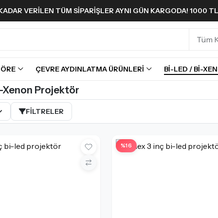
A KADAR VERILEN TÜM SIPARIŞLER AYNI GÜN KARGODA! 1000 T
GÖRE
ÇEVRE AYDINLATMA ÜRÜNLERI
BI-LED / BI-XE
i-Xenon Projektör
FILTRELER
%16