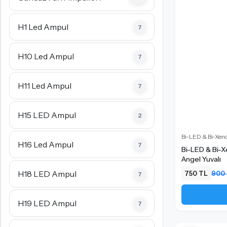
PW24W LED Ampul
H21W - BAW9S LED Ampul
H1 Led Ampul
7
C5W - C10W Sofit LED Ampul
H10 Led Ampul
7
H11 Led Ampul
7
H15 LED Ampul
2
Bi-LED & Bi-Xeno
H16 Led Ampul
7
Bi-LED & Bi-
Angel Yuvalı
H18 LED Ampul
750 TL
900
7
H19 LED Ampul
7