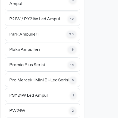
Ampul
P21W / PY21W Led Ampul
12
Park Ampulleri
20
Plaka Ampulleri
18
Premio Plus Serisi
14
Pro Mercekli Mini Bi-Led Serisi
5
PSY24W Led Ampul
1
PW24W
2