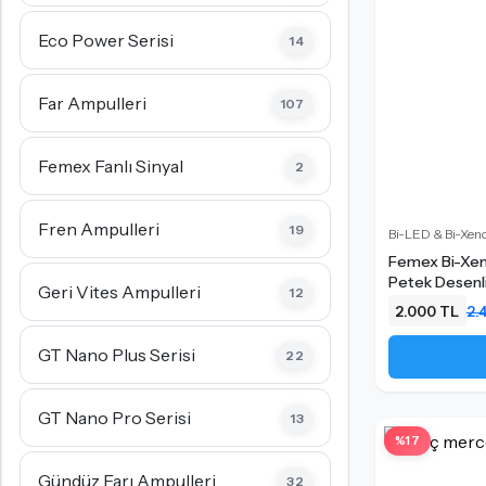
D4S LED Ampul
Eco Power Serisi
14
D5S LED Ampul
D8S LED Ampul
Far Ampulleri
107
KÜÇÜK AMPUL TIPLERI
Femex Fanlı Sinyal
2
T10 - W5W LED Ampul
T15 - W16W LED Ampul
Fren Ampulleri
19
Bi-LED & Bi-Xeno
T20 - W21W LED Ampul
Femex Bi-Xeno
Petek Desenl
P21W - PY21W Tip LED Ampul
Geri Vites Ampulleri
12
2.000 TL
2.
P21/5W - 1157 Tip LED Ampul
GT Nano Plus Serisi
22
KÜÇÜK AMPUL TIPLERI
GT Nano Pro Serisi
13
PY24W LED Ampul
%17
PSY24W LED Ampul
Gündüz Farı Ampulleri
32