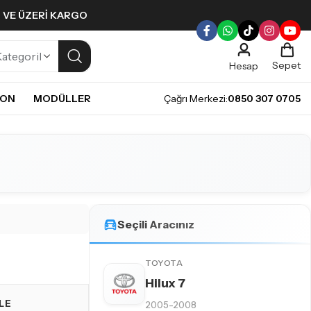
L VE ÜZERI KARGO
Sepet
Hesap
NON
MODÜLLER
Çağrı Merkezi:
0850 307 0705
ULLERI
PLERI
Gündüz Farı LED ampulleri ile tarzınızı yansıtın.
pul
mpul
pul
LED Ampul
Seçili Aracınız
it LED Ampul
TOYOTA
Hilux 7
LE
2005-2008