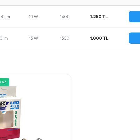
00 lm
21 W
1400
1.250 TL
30 lm
15 W
1500
1.000 TL
MAZ