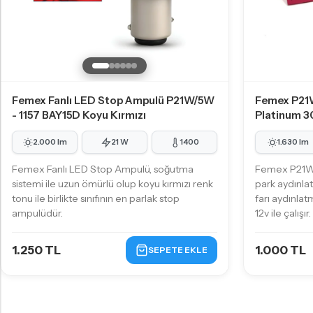
Femex Fanlı LED Stop Ampulü P21W/5W
Femex P21
- 1157 BAY15D Koyu Kırmızı
Platinum 3
2.000 lm
21 W
1400
1.630 lm
Femex Fanlı LED Stop Ampulü, soğutma
Femex P21W 
sistemi ile uzun ömürlü olup koyu kırmızı renk
park aydınla
tonu ile birlikte sınıfının en parlak stop
farı aydınlat
ampulüdür.
12v ile çalışır.
1.250 TL
1.000 TL
SEPETE EKLE