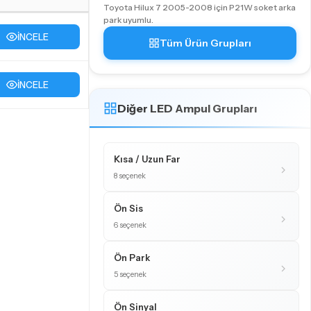
Toyota Hilux 7 2005-2008 için P21W soket arka
park uyumlu.
İNCELE
Tüm Ürün Grupları
İNCELE
Diğer LED Ampul Grupları
Kısa / Uzun Far
8 seçenek
Ön Sis
6 seçenek
Ön Park
5 seçenek
Ön Sinyal