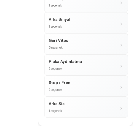
1 seçenek
Arka Sinyal
1 seçenek
Geri Vites
5 seçenek
Plaka Aydınlatma
2 seçenek
Stop / Fren
2 seçenek
Arka Sis
1 seçenek