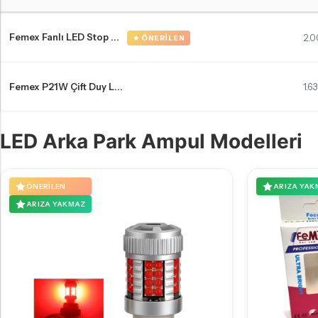
Toyota Hilux 7 LED far ampulleri Karşılaştırma Tablosu
Femex Fanlı LED Stop ...
2.0
★ ÖNERILEN
Femex P21W Çift Duy L...
1.6
LED Arka Park Ampul Modelleri
ÖNERILEN
ARIZA YAK
ARIZA YAKMAZ