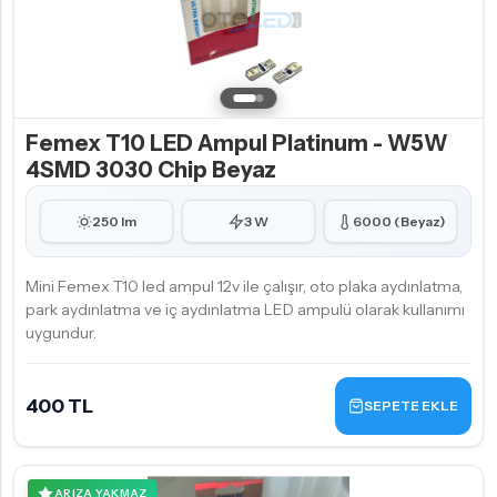
Femex T10 LED Ampul Platinum - W5W
4SMD 3030 Chip Beyaz
250 lm
3 W
6000 (Beyaz)
Mini Femex T10 led ampul 12v ile çalışır, oto plaka aydınlatma,
park aydınlatma ve iç aydınlatma LED ampulü olarak kullanımı
uygundur.
400 TL
SEPETE EKLE
ARIZA YAKMAZ