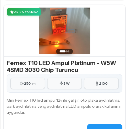
ARIZA YAKMAZ
Femex T10 LED Ampul Platinum - W5W
4SMD 3030 Chip Turuncu
250 lm
3 W
2100
Mini Femex T10 led ampul 12v ile çalışır, oto plaka aydınlatma,
park aydınlatma ve iç aydınlatma LED ampulü olarak kullanımı
uygundur.