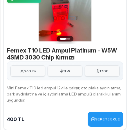
Femex T10 LED Ampul Platinum - W5W
4SMD 3030 Chip Kırmızı
250 lm
3 W
1700
Mini Femex T10 led ampul 12v ile çalışır, oto plaka aydınlatma,
park aydınlatma ve iç aydınlatma LED ampulü olarak kullanımı
uygundur.
400 TL
SEPETE EKLE