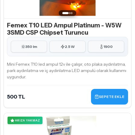
Femex T10 LED Ampul Platinum - W5W
3SMD CSP Chipset Turuncu
350 lm
2.5 W
1900
Mini Femex T10 led ampul 12v ile çalışır, oto plaka aydınlatma,
park aydınlatma ve iç aydınlatma LED ampulü olarak kullanımı
uygundur.
500 TL
SEPETE EKLE
ARIZA YAKMAZ