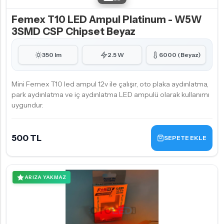
Femex T10 LED Ampul Platinum - W5W
3SMD CSP Chipset Beyaz
350 lm
2.5 W
6000 (Beyaz)
Mini Femex T10 led ampul 12v ile çalışır, oto plaka aydınlatma,
park aydınlatma ve iç aydınlatma LED ampulü olarak kullanımı
uygundur.
500 TL
SEPETE EKLE
ARIZA YAKMAZ