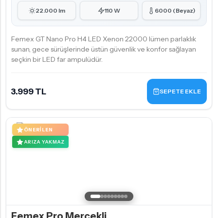
22.000 lm
110 W
6000 (Beyaz)
Femex GT Nano Pro H4 LED Xenon 22000 lümen parlaklık
sunan, gece sürüşlerinde üstün güvenlik ve konfor sağlayan
seçkin bir LED far ampulüdür.
3.999 TL
SEPETE EKLE
ÖNERILEN
ARIZA YAKMAZ
Femex Pro Mercekli