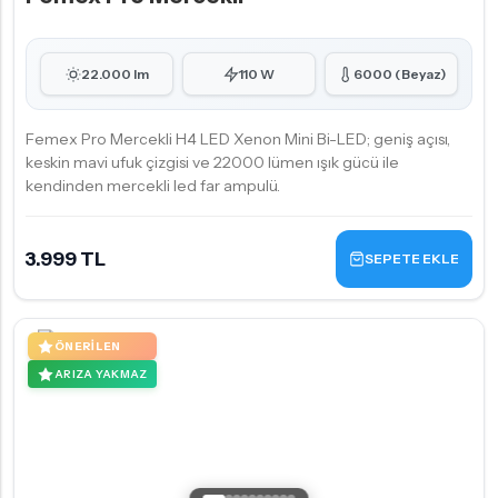
22.000 lm
110 W
6000 (Beyaz)
Femex Pro Mercekli H4 LED Xenon Mini Bi-LED; geniş açısı,
keskin mavi ufuk çizgisi ve 22000 lümen ışık gücü ile
kendinden mercekli led far ampulü.
3.999 TL
SEPETE EKLE
ÖNERILEN
ARIZA YAKMAZ