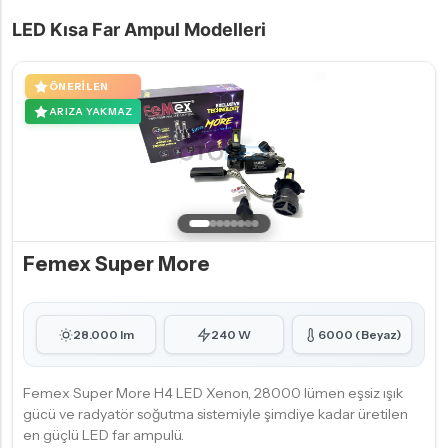
LED Kısa Far Ampul Modelleri
ÖNERILEN
ARIZA YAKMAZ
Femex Super More
28.000 lm
240 W
6000 (Beyaz)
Femex Super More H4 LED Xenon, 28000 lümen eşsiz ışık
gücü ve radyatör soğutma sistemiyle şimdiye kadar üretilen
en güçlü LED far ampulü.