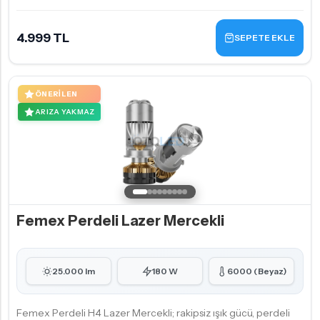
4.999 TL
SEPETE EKLE
ÖNERILEN
ARIZA YAKMAZ
Femex Perdeli Lazer Mercekli
25.000 lm
180 W
6000 (Beyaz)
Femex Perdeli H4 Lazer Mercekli; rakipsiz ışık gücü, perdeli