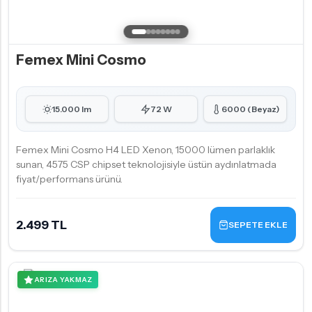
Femex Mini Cosmo
15.000 lm
72 W
6000 (Beyaz)
Femex Mini Cosmo H4 LED Xenon, 15000 lümen parlaklık
sunan, 4575 CSP chipset teknolojisiyle üstün aydınlatmada
fiyat/performans ürünü.
2.499 TL
SEPETE EKLE
ARIZA YAKMAZ