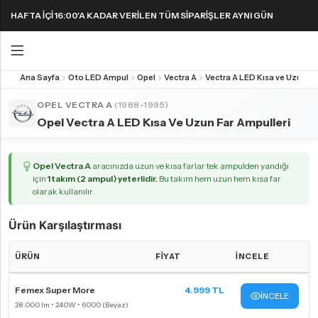
HAFTA IÇI 16:00'A KADAR VERILEN TÜM SIPARIŞLER AYNI GÜN
KARGODA! 1000 TL VE ÜZERI KARGO ÜCRETSIZ!
Ana Sayfa
Oto LED Ampul
Opel
Vectra A
Vectra A LED Kısa ve Uzun Far Ampulleri
Geri
Geri
OPEL VECTRA A
(1988-1995)
Opel Vectra A LED Kısa Ve Uzun Far Ampulleri
FAR & SIS AMPULLERI
FAR & SIS AMPULLERI
SINYAL AMPULLERI
PARK AMPULLERI
H1 LED Ampul
H11 LED Ampul
Harika LED sinyal ampullerini keşfedin!
Opel Vectra A
aracınızda uzun ve kısa farlar tek ampulden yandığı
H3 LED Ampul
H15 LED Ampul
için
1 takım (2 ampul) yeterlidir.
Bu takım hem uzun hem kısa far
olarak kullanılır.
H4 LED Ampul
H16 LED Ampul
H7 LED Ampul
H27 LED Ampul
Ürün Karşılaştırması
H8 LED Ampul
HB3 9005 LED Ampul
ÜRÜN
FIYAT
İNCELE
H9 LED Ampul
HB4 9006 LED Ampul
Opel Vectra A kısa far ampulleri Karşılaştırma Tablosu
Femex Super More
4.999 TL
H10 LED Ampul
HIR2 9012 LED Ampul
İNCELE