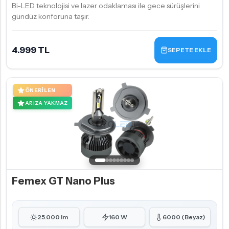
Bi-LED teknolojisi ve lazer odaklaması ile gece sürüşlerini
gündüz konforuna taşır.
4.999 TL
SEPETE EKLE
ÖNERILEN
ARIZA YAKMAZ
Femex GT Nano Plus
25.000 lm
160 W
6000 (Beyaz)