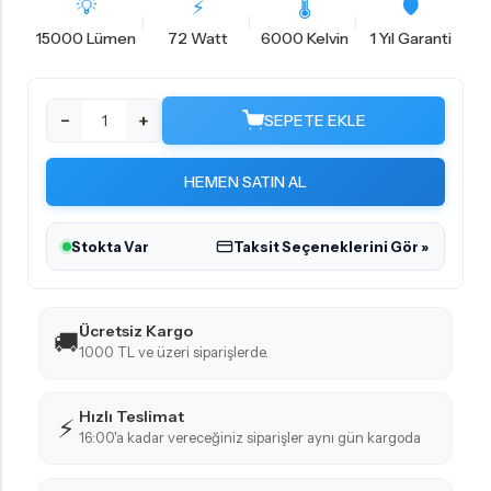
💡
⚡
🌡
🛡️
15000 Lümen
72 Watt
6000 Kelvin
1 Yıl Garanti
−
+
SEPETE EKLE
HEMEN SATIN AL
Stokta Var
Taksit Seçeneklerini Gör »
Ücretsiz Kargo
🚚
1000 TL ve üzeri siparişlerde.
Hızlı Teslimat
⚡
16:00'a kadar vereceğiniz siparişler aynı gün kargoda