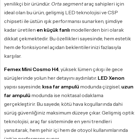
yenilikçi bir üründür.
Orta segment
araç sahipleri için
ideal olan bu ürün, gelişmiş LED teknolojisi ve CSP
chipseti ile üstün ışık performansı sunarken, şimdiye
kadar üretilen
en küçük fanlı
modellerden biri olarak
dikkat çekmektedir. Bu özellikleri sayesinde, hem estetik
hem de fonksiyonel açıdan beklentilerinizi fazlasıyla
karşılar.
Femex Mini Cosmo H4
, yüksek lümen çıkışı ile gece
sürüşlerinde yolun her detayını aydınlatır.
LED Xenon
yapısı sayesinde,
kısa far ampulü
modunda çizgisel,
uzun
far ampulü
modunda ise noktasal odaklama
gerçekleştirir. Bu sayede, kötü hava koşullarında dahi
sürüş güvenliğiniz maksimum düzeye çıkar. Gelişmiş optik
teknolojisi, araç far sisteminde en yeni trendleri
yansıtarak, hem şehir içi hem de otoyol kullanımlarında
üstün performans sunar.