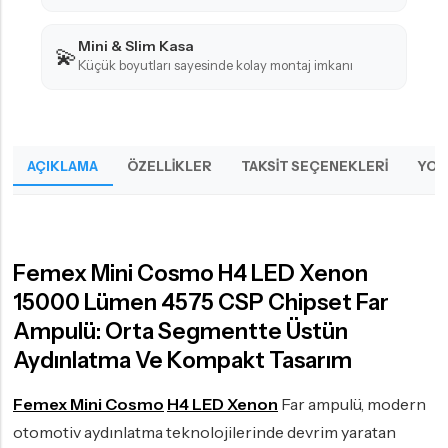
Mini & Slim Kasa
💫
Küçük boyutları sayesinde kolay montaj imkanı
AÇIKLAMA
ÖZELLIKLER
TAKSIT SEÇENEKLERI
YOR
Femex Mini Cosmo H4 LED Xenon
15000 Lümen 4575 CSP Chipset Far
Ampulü: Orta Segmentte Üstün
Aydınlatma Ve Kompakt Tasarım
Femex Mini Cosmo
H4 LED Xenon
Far ampulü, modern
otomotiv aydınlatma teknolojilerinde devrim yaratan