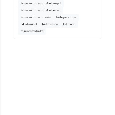
femex mini cosmo h4 led ampul
femex mini cosmo h4 led xenon
femex mini cosmo serisi
h4 beyaz ampul
h4 led ampul
h4 led xenon
led zenon
mini cosmo h4 led