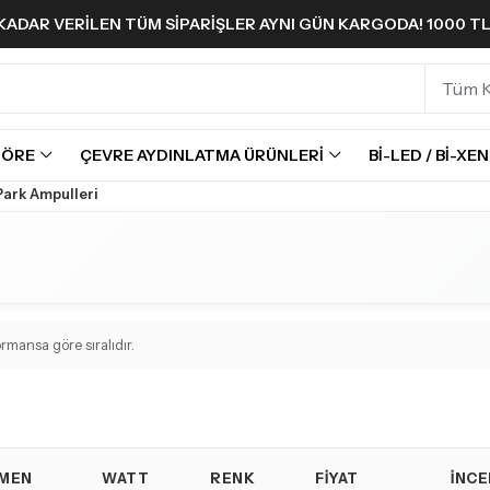
A KADAR VERILEN TÜM SIPARIŞLER AYNI GÜN KARGODA! 1000 T
GÖRE
ÇEVRE AYDINLATMA ÜRÜNLERI
BI-LED / BI-XE
Park Ampulleri
mansa göre sıralıdır.
MEN
WATT
RENK
FIYAT
İNCE