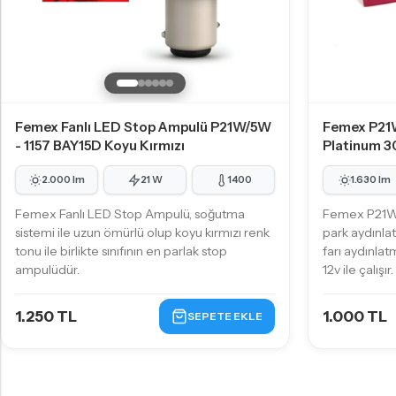
KÜÇÜK AMPUL TIPLERI
T10 - W5W LED Ampul
T15 - W16W LED Ampul
T20 - W21W LED Ampul
Femex Fanlı LED Stop Ampulü P21W/5W
Femex P21
P21W - PY21W Tip LED Ampul
- 1157 BAY15D Koyu Kırmızı
Platinum 3
P21/5W - 1157 Tip LED Ampul
2.000 lm
21 W
1400
1.630 lm
KÜÇÜK AMPUL TIPLERI
Femex Fanlı LED Stop Ampulü, soğutma
Femex P21W 
PY24W LED Ampul
sistemi ile uzun ömürlü olup koyu kırmızı renk
park aydınla
PSY24W LED Ampul
tonu ile birlikte sınıfının en parlak stop
farı aydınlat
ampulüdür.
12v ile çalışır.
PW24W LED Ampul
H21W - BAW9S LED Ampul
1.250 TL
1.000 TL
SEPETE EKLE
C5W - C10W Sofit LED Ampul