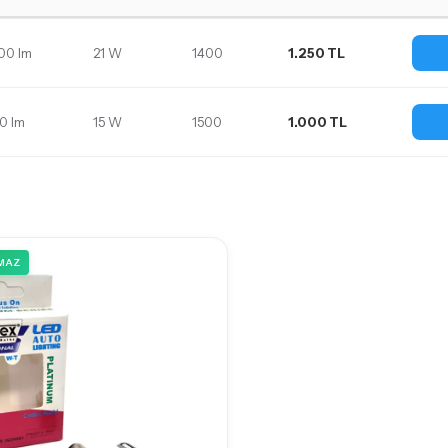
00 lm
21 W
1400
1.250 TL
30 lm
15 W
1500
1.000 TL
MAZ