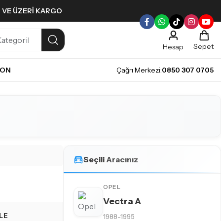
L VE ÜZERI KARGO
Sepet
Hesap
NON
Çağrı Merkezi:
0850 307 0705
Seçili Aracınız
OPEL
Vectra A
LE
1988-1995