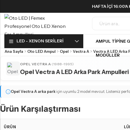
HAFTA IÇI 16:00'
ÜCRETSIZ!
Geri
Geri
LED - XENON SERILERI
AMPUL TIPINE 
FAR & SIS AMPULLERI
SINYAL AMPULLERI
Ana Sayfa
Oto LED Ampul
Opel
Vectra A
Vectra A LED Arka 
H1 LED Ampul
Harika LED sinyal ampullerini keşfedin!
MODÜLLER
H3 LED Ampul
OPEL VECTRA A
(1988-1995)
Opel Vectra A LED Arka Park Ampulleri
H4 LED Ampul
PARK AMPULLERI
H7 LED Ampul
Küçük ama etkili LED park ampulleri ile tanışın!
H8 LED Ampul
Opel Vectra A
arka park
için uyumlu 2 model mevcut. Listemiz perfor
H9 LED Ampul
Ürün Karşılaştırması
H10 LED Ampul
GERI VITES AMPULLERI
FAR & SIS AMPULLERI
Karanlıkta araç park etmeyi kolaylaştırın!
ÜRÜN
LÜ