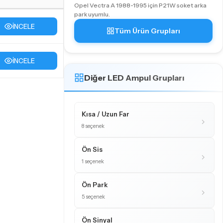
Opel Vectra A 1988-1995 için P21W soket arka
park uyumlu.
İNCELE
Tüm Ürün Grupları
İNCELE
Diğer LED Ampul Grupları
Kısa / Uzun Far
8 seçenek
Ön Sis
1 seçenek
Ön Park
5 seçenek
Ön Sinyal