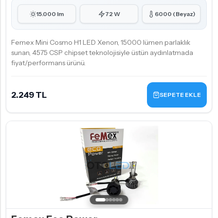
15.000 lm
72 W
6000 (Beyaz)
Femex Mini Cosmo H1 LED Xenon, 15000 lümen parlaklık
sunan, 4575 CSP chipset teknolojisiyle üstün aydınlatmada
fiyat/performans ürünü.
2.249 TL
SEPETE EKLE