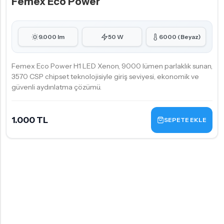
Femex Eco Power
9.000 lm
50 W
6000 (Beyaz)
Femex Eco Power H1 LED Xenon, 9000 lümen parlaklık sunan,
3570 CSP chipset teknolojisiyle giriş seviyesi, ekonomik ve
güvenli aydınlatma çözümü.
1.000 TL
SEPETE EKLE