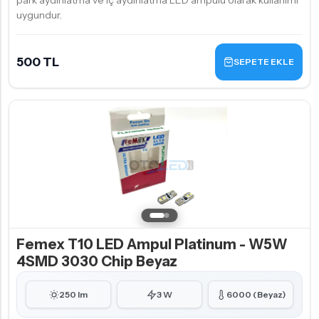
park aydınlatma ve iç aydınlatma LED ampulü olarak kullanımı
uygundur.
500 TL
SEPETE EKLE
Femex T10 LED Ampul Platinum - W5W
4SMD 3030 Chip Beyaz
250 lm
3 W
6000 (Beyaz)