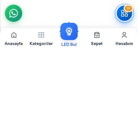
19
Anasayfa
Kategoriler
Sepet
Hesabım
LED Bul
Arıza Önleyici Dekoderler