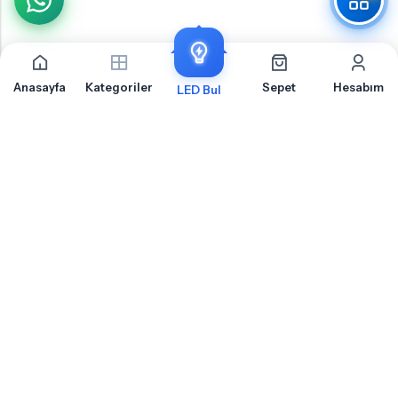
Anasayfa
Kategoriler
Sepet
Hesabım
LED Bul
Opel Insignia A Bagaj İçin Sıkça Sorulan Sorular
Opel Insignia A Bagaj LED ampul montajı, uyumluluk ve teknik detaylar hakkında
merak ettiğiniz sorular