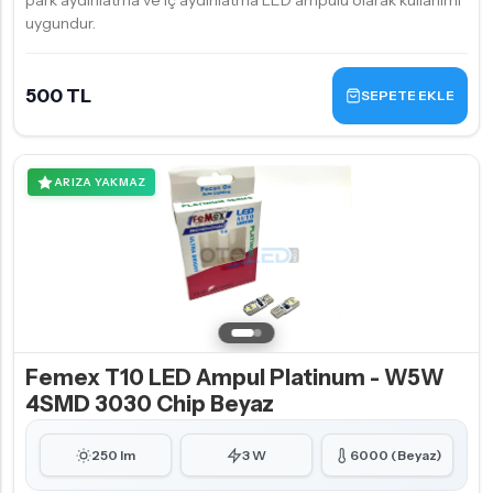
park aydınlatma ve iç aydınlatma LED ampulü olarak kullanımı
uygundur.
500 TL
SEPETE EKLE
ARIZA YAKMAZ
Femex T10 LED Ampul Platinum - W5W
4SMD 3030 Chip Beyaz
250 lm
3 W
6000 (Beyaz)