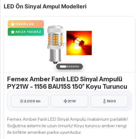
LED Ön Sinyal Ampul Modelleri
ÖNERILEN
ARIZA YAKMAZ
Femex Amber Fanlı LED Sinyal Ampulü
PY21W - 1156 BAU15S 150° Koyu Turuncu
2.000 lm
21 W
1900
Femex Amber Fanlı LED Sinyal Ampulü, maksimum parlaklık!
Soğutma sistemi ile uzun ömürlü! Koyu turuncu amber rengi
ile birlikte amerikan parka uyumludur.