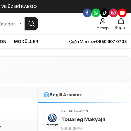
L VE ÜZERI KARGO
Sepet
Hesap
NON
MODÜLLER
Çağrı Merkezi:
0850 307 0705
ULLERI
PLERI
Gündüz Farı LED ampulleri ile tarzınızı yansıtın.
pul
mpul
pul
LED Ampul
Seçili Aracınız
it LED Ampul
VOLKSWAGEN
Touareg Makyajlı
E
2006-2010