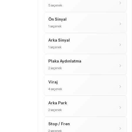
5 seçenek
Ön Sinyal
1 seçenek
Arka Sinyal
1 seçenek
Plaka Aydınlatma
2 seçenek
Viraj
4 seçenek
Arka Park
2 seçenek
Stop / Fren
2 seçenek