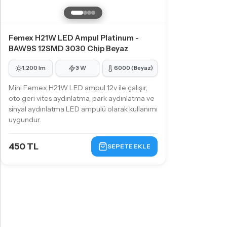
Femex H21W LED Ampul Platinum -
BAW9S 12SMD 3030 Chip Beyaz
1.200 lm
3 W
6000 (Beyaz)
Mini Femex H21W LED ampul 12v ile çalışır,
oto geri vites aydınlatma, park aydınlatma ve
sinyal aydınlatma LED ampulü olarak kullanımı
uygundur.
450 TL
SEPETE EKLE