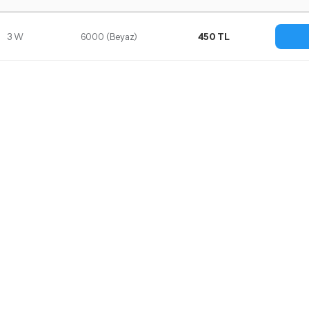
3 W
6000 (Beyaz)
450 TL