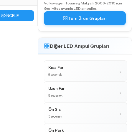
Volkswagen Touareg Makyajlı 2006-2010 için
Geri vites uyumlu LED ampuller.
İNCELE
Tüm Ürün Grupları
Diğer LED Ampul Grupları
Kısa Far
8 seçenek
Uzun Far
9 seçenek
Ön Sis
5 seçenek
Ön Park