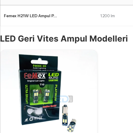
Volkswagen Touareg Makyajlı LED far ampulleri Karşılaştırma Tablosu
Femex H21W LED Ampul P...
1.200 lm
LED Geri Vites Ampul Modelleri