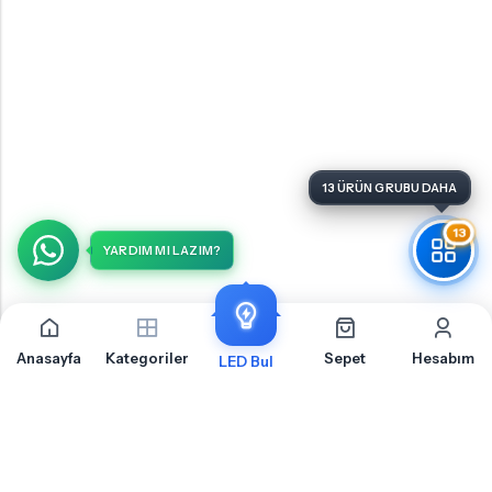
13
YARDIM MI LAZIM?
Anasayfa
Kategoriler
Sepet
Hesabım
LED Bul