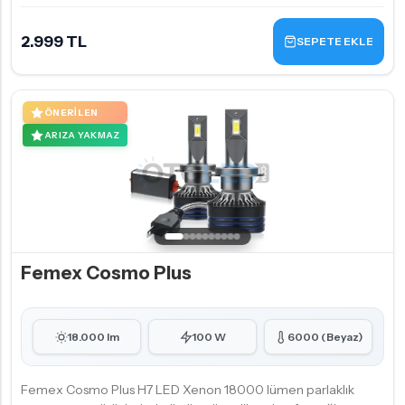
2.999 TL
SEPETE EKLE
ÖNERILEN
ARIZA YAKMAZ
Femex Cosmo Plus
18.000 lm
100 W
6000 (Beyaz)
Femex Cosmo Plus H7 LED Xenon 18000 lümen parlaklık