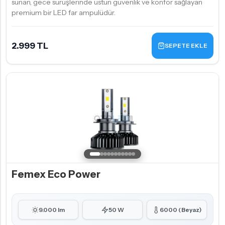
sunan, gece sürüşlerinde üstün güvenlik ve konfor sağlayan
premium bir LED far ampulüdür.
2.999 TL
SEPETE EKLE
Femex Eco Power
9.000 lm
50 W
6000 (Beyaz)