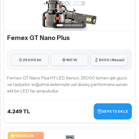
Femex GT Nano Plus
25.000 lm
160 W
6000 (Beyaz)
Femex GT Nano Plus H7 LED Xenon, 25000 lümen ışık gücü
ve radyatör soğutma sistemiyle üst düzey performans sunan
elit bir LED far ampulüdür.
4.249 TL
SEPETE EKLE
ÖNERILEN