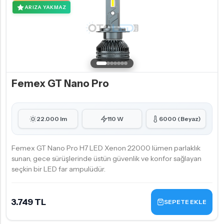
ARIZA YAKMAZ
Femex GT Nano Pro
22.000 lm
110 W
6000 (Beyaz)
Femex GT Nano Pro H7 LED Xenon 22000 lümen parlaklık
sunan, gece sürüşlerinde üstün güvenlik ve konfor sağlayan
seçkin bir LED far ampulüdür.
3.749 TL
SEPETE EKLE