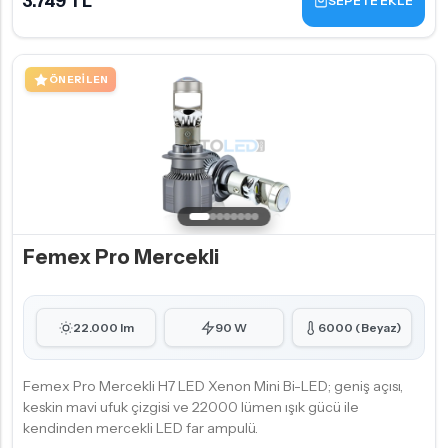
3.749 TL
SEPETE EKLE
ÖNERILEN
Femex Pro Mercekli
22.000 lm
90 W
6000 (Beyaz)
Femex Pro Mercekli H7 LED Xenon Mini Bi-LED; geniş açısı,
keskin mavi ufuk çizgisi ve 22000 lümen ışık gücü ile
kendinden mercekli LED far ampulü.