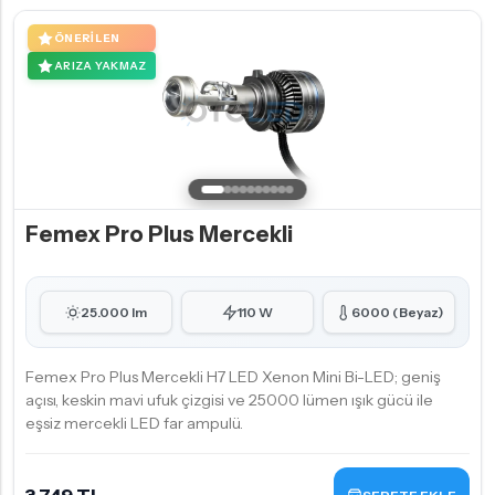
ÖNERILEN
ARIZA YAKMAZ
Femex Pro Plus Mercekli
25.000 lm
110 W
6000 (Beyaz)
Femex Pro Plus Mercekli H7 LED Xenon Mini Bi-LED; geniş
açısı, keskin mavi ufuk çizgisi ve 25000 lümen ışık gücü ile
eşsiz mercekli LED far ampulü.