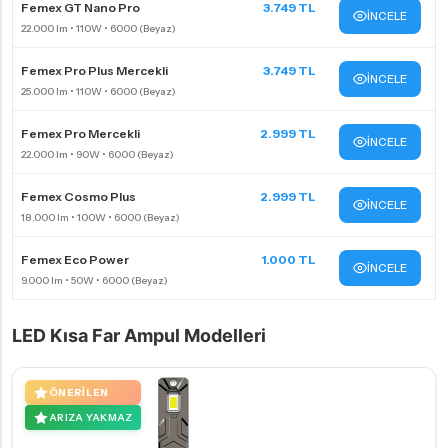
Femex GT Nano Pro
3.749 TL
İNCELE
Femex Pro Plus Mercekli
3.749 TL
İNCELE
Femex Pro Mercekli
2.999 TL
İNCELE
Femex Cosmo Plus
2.999 TL
İNCELE
Femex Eco Power
1.000 TL
İNCELE
LED Kısa Far Ampul Modelleri
ÖNERILEN
ARIZA YAKMAZ