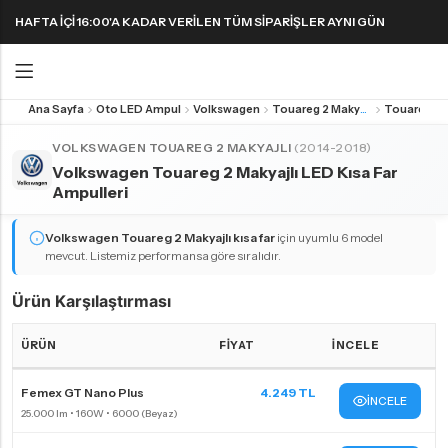
HAFTA IÇI 16:00'A KADAR VERILEN TÜM SIPARIŞLER AYNI GÜN
KARGODA! 1000 TL VE ÜZERI KARGO ÜCRETSIZ!
Ana Sayfa
Oto LED Ampul
Volkswagen
Touareg 2 Makyajlı
Geri
Geri
VOLKSWAGEN TOUAREG 2 MAKYAJLI
(2014-2018)
Volkswagen Touareg 2 Makyajlı LED Kısa Far
FAR & SIS AMPULLERI
FAR & SIS AMPULLERI
SINYAL AMPULLERI
PARK AMPULLERI
Ampulleri
H1 LED Ampul
H11 LED Ampul
Harika LED sinyal ampullerini keşfedin!
Volkswagen Touareg 2 Makyajlı
kısa far
için uyumlu 6 model
H3 LED Ampul
H15 LED Ampul
mevcut. Listemiz performansa göre sıralıdır.
H4 LED Ampul
H16 LED Ampul
Ürün Karşılaştırması
H7 LED Ampul
H27 LED Ampul
H8 LED Ampul
HB3 9005 LED Ampul
ÜRÜN
FIYAT
İNCELE
H9 LED Ampul
HB4 9006 LED Ampul
Volkswagen Touareg 2 Makyajlı kısa far ampulleri Karşılaştırma Tablosu
Femex GT Nano Plus
4.249 TL
İNCELE
H10 LED Ampul
HIR2 9012 LED Ampul