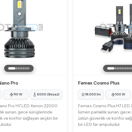
Nano Pro
Femex Cosmo Plus
110 W
6000 (Beyaz)
18.000 lm
100 W
ano Pro H7 LED Xenon 22000
Femex Cosmo Plus H7 LED
lık sunan, gece sürüşlerinde
lümen parlaklık sunan, gece 
k ve konfor sağlayan seçkin bir
üstün güvenlik ve konfor s
lüdür.
bir LED far ampulüdür.