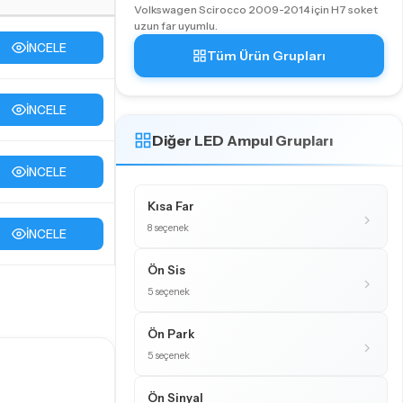
Volkswagen Scirocco 2009-2014 için H7 soket
uzun far uyumlu.
İNCELE
Tüm Ürün Grupları
İNCELE
Diğer LED Ampul Grupları
İNCELE
Kısa Far
8 seçenek
İNCELE
Ön Sis
5 seçenek
Ön Park
5 seçenek
Ön Sinyal