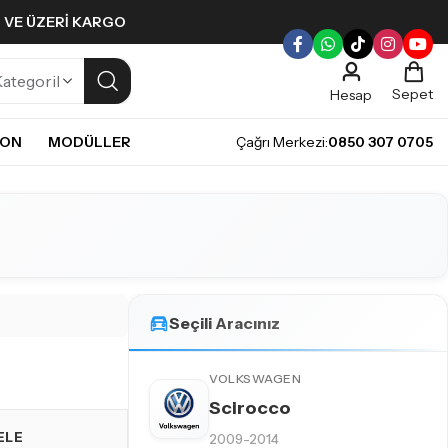
L VE ÜZERI KARGO
Sepet
Hesap
NON
MODÜLLER
Çağrı Merkezi:
0850 307 0705
ULLERI
PLERI
Gündüz Farı LED ampulleri ile tarzınızı yansıtın.
pul
mpul
pul
LED Ampul
Seçili Aracınız
it LED Ampul
VOLKSWAGEN
Scirocco
ELE
2009-2014