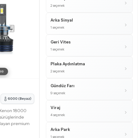
2 seçenek
Arka Sinyal
1 seçenek
Geri Vites
1 seçenek
Plaka Aydınlatma
2 seçenek
Gündüz Farı
9 seçenek
6000 (Beyaz)
Viraj
 Xenon 18000
4 seçenek
sürüşlerinde
ağlayan premium
Arka Park
1 seçenek