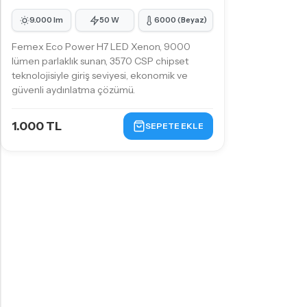
9.000 lm
50 W
6000 (Beyaz)
Femex Eco Power H7 LED Xenon, 9000
lümen parlaklık sunan, 3570 CSP chipset
teknolojisiyle giriş seviyesi, ekonomik ve
güvenli aydınlatma çözümü.
1.000 TL
SEPETE EKLE