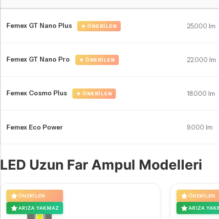
Volkswagen Scirocco uzun far ampulleri Karşılaştırma Tablosu
Femex GT Nano Plus
25.000 lm
★ ÖNERILEN
Femex GT Nano Pro
22.000 lm
★ ÖNERILEN
Femex Cosmo Plus
18.000 lm
★ ÖNERILEN
Femex Eco Power
9.000 lm
LED Uzun Far Ampul Modelleri
ÖNERILEN
ÖNERILEN
ARIZA YAKMAZ
ARIZA YAK