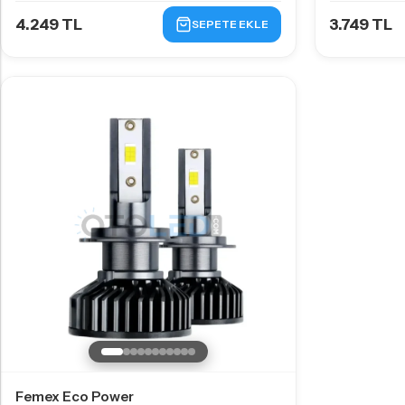
4.249 TL
3.749 TL
SEPETE EKLE
Femex Eco Power