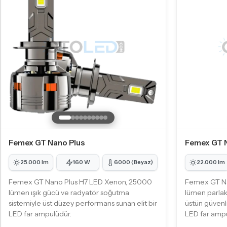
Femex GT Nano Plus
Femex GT 
25.000 lm
160 W
6000 (Beyaz)
22.000 lm
Femex GT Nano Plus H7 LED Xenon, 25000
Femex GT N
lümen ışık gücü ve radyatör soğutma
lümen parlak
sistemiyle üst düzey performans sunan elit bir
üstün güvenli
LED far ampulüdür.
LED far ampu