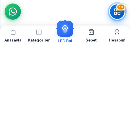
19
Anasayfa
Kategoriler
Sepet
Hesabım
LED Bul
Volkswagen Scirocco Arka Park İçin Sıkça Sorulan
Sorular
Volkswagen Scirocco Arka Park LED ampul montajı, uyumluluk ve teknik detaylar