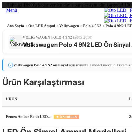
Hafta içi 16:00'a kadar verilen tüm siparişler aynı gün kargoda! 100
Menü
Ana Sayfa
Oto LED Ampul
Volkswagen
Polo 4 9N2
Polo 4 9N2 LED
VOLKSWAGEN POLO 4 9N2
(2005-2010)
Volkswagen Polo 4 9N2 LED Ön Sinyal 
Volkswagen Polo 4 9N2
ön sinyal
için uyumlu 1 model mevcut. Listemiz pe
Ürün Karşılaştırması
ÜRÜN
Volkswagen Polo 4 9N2 LED far ampulleri Karşılaştırma Tablosu
Femex Amber Fanlı LED...
2
★ ÖNERILEN