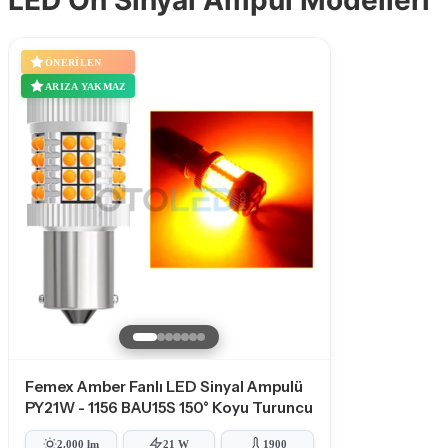
LED Ön Sinyal Ampul Modelleri
ÖNERILEN
ARIZA YAKMAZ
Femex Amber Fanlı LED Sinyal Ampulü
PY21W - 1156 BAU15S 150° Koyu Turuncu
2.000 lm
21 W
1900