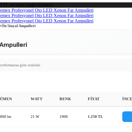
0 TL ve üzeri kargo ücretsiz!
 Ön Sinyal Ampulleri
Ampulleri
rformansa göre sıralıdır.
LÜMEN
WATT
RENK
FIYAT
İNC
.000 lm
21 W
1900
1.250 TL