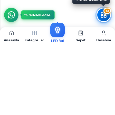
13 ÜRÜN GRUBU DAHA
13
YARDIM MI LAZIM?
Anasayfa
Kategoriler
Sepet
Hesabım
LED Bul
Volkswagen Polo 4 9N2 Arka Park İçin Sıkça Sorulan
Sorular