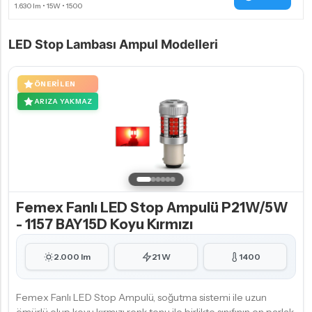
LED Stop Lambası Ampul Modelleri
ÖNERILEN
ARIZA YAKMAZ
Femex Fanlı LED Stop Ampulü P21W/5W
- 1157 BAY15D Koyu Kırmızı
2.000 lm
21 W
1400
Femex Fanlı LED Stop Ampulü, soğutma sistemi ile uzun