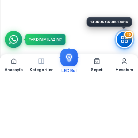
13
YARDIM MI LAZIM?
Anasayfa
Kategoriler
Sepet
Hesabım
LED Bul