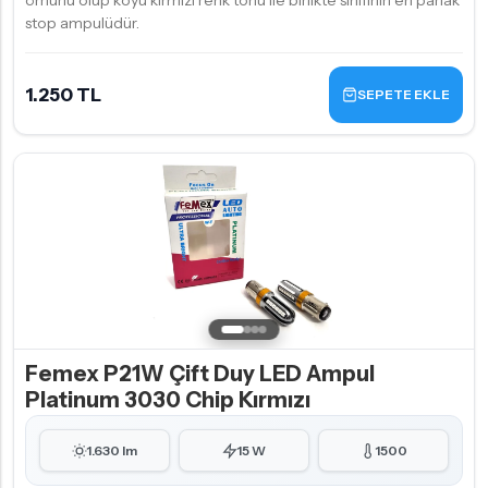
ömürlü olup koyu kırmızı renk tonu ile birlikte sınıfının en parlak
stop ampulüdür.
1.250 TL
SEPETE EKLE
Femex P21W Çift Duy LED Ampul
Platinum 3030 Chip Kırmızı
1.630 lm
15 W
1500