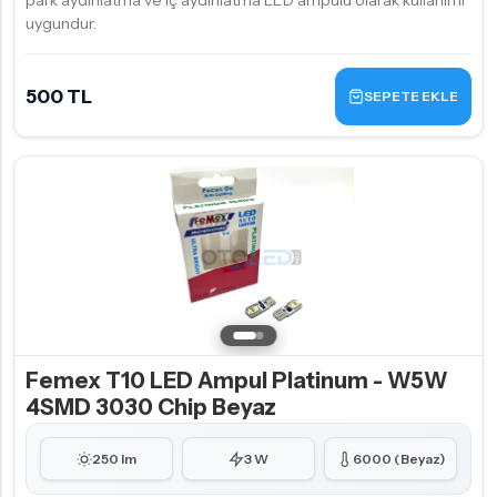
park aydınlatma ve iç aydınlatma LED ampulü olarak kullanımı
uygundur.
500 TL
SEPETE EKLE
Femex T10 LED Ampul Platinum - W5W
4SMD 3030 Chip Beyaz
250 lm
3 W
6000 (Beyaz)