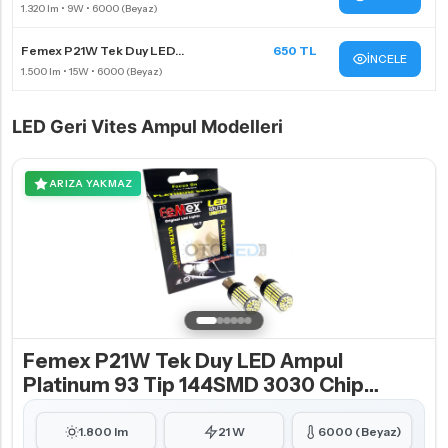
Femex P21W Tek Duy LED...
650 TL
İNCELE
LED Geri Vites Ampul Modelleri
ARIZA YAKMAZ
Femex P21W Tek Duy LED Ampul
Platinum 93 Tip 144SMD 3030 Chip
Beyaz
1.800 lm
21 W
6000 (Beyaz)