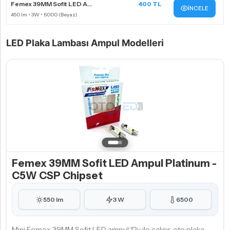
Femex 39MM Sofit LED A...
400 TL
İNCELE
LED Plaka Lambası Ampul Modelleri
Femex 39MM Sofit LED Ampul Platinum -
C5W CSP Chipset
550 lm
3 W
6500
Mini Femex 39MM Sofit LED ampul 12v ile çalışır, oto plaka