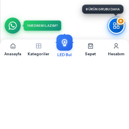
8
YARDIM MI LAZIM?
Anasayfa
Kategoriler
Sepet
Hesabım
LED Bul
Arıza Önleyici Dekoderler