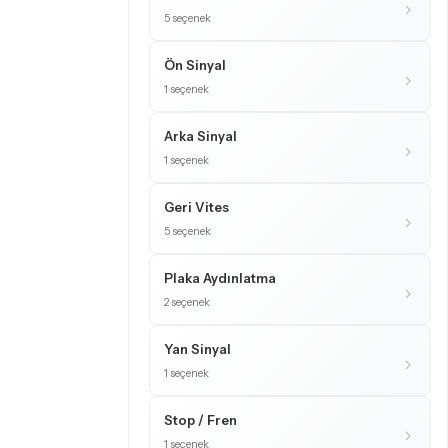
5 seçenek
Ön Sinyal
1 seçenek
Arka Sinyal
1 seçenek
Geri Vites
5 seçenek
Plaka Aydınlatma
2 seçenek
Yan Sinyal
1 seçenek
Stop / Fren
1 seçenek