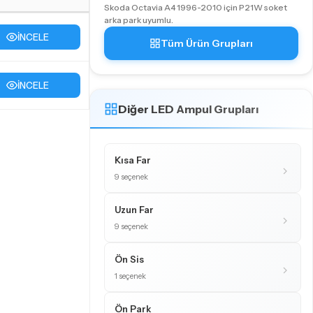
Skoda Octavia A4 1996-2010 için P21W soket
arka park uyumlu.
İNCELE
Tüm Ürün Grupları
İNCELE
Diğer LED Ampul Grupları
Kısa Far
9 seçenek
Uzun Far
9 seçenek
Ön Sis
1 seçenek
Ön Park