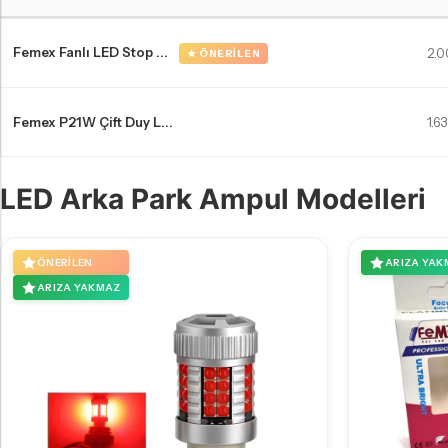
Skoda Octavia A4 LED far ampulleri Karşılaştırma Tablosu
Femex Fanlı LED Stop ...
2.0
★ ÖNERILEN
Femex P21W Çift Duy L...
1.6
LED Arka Park Ampul Modelleri
ÖNERILEN
ARIZA YAK
ARIZA YAKMAZ