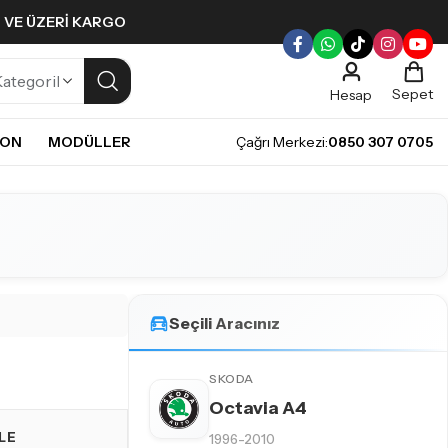
L VE ÜZERI KARGO
Sepet
Hesap
NON
MODÜLLER
Çağrı Merkezi:
0850 307 0705
ULLERI
PLERI
Gündüz Farı LED ampulleri ile tarzınızı yansıtın.
pul
mpul
pul
LED Ampul
Seçili Aracınız
it LED Ampul
SKODA
Octavia A4
LE
1996-2010