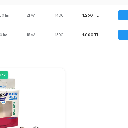
00 lm
21 W
1400
1.250 TL
30 lm
15 W
1500
1.000 TL
MAZ