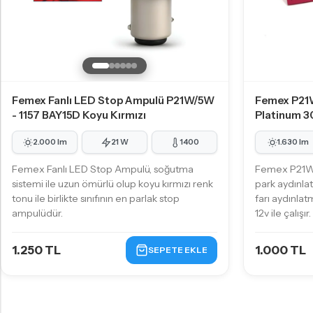
Femex Fanlı LED Stop Ampulü P21W/5W
Femex P21
- 1157 BAY15D Koyu Kırmızı
Platinum 3
2.000 lm
21 W
1400
1.630 lm
Femex Fanlı LED Stop Ampulü, soğutma
Femex P21W 
sistemi ile uzun ömürlü olup koyu kırmızı renk
park aydınla
tonu ile birlikte sınıfının en parlak stop
farı aydınlat
ampulüdür.
12v ile çalışır.
1.250 TL
1.000 TL
SEPETE EKLE