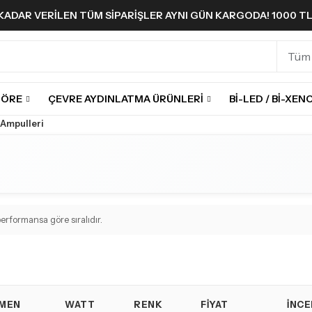
A KADAR VERILEN TÜM SIPARIŞLER AYNI GÜN KARGODA! 1000 T
GÖRE
ÇEVRE AYDINLATMA ÜRÜNLERI
BI-LED / BI-XEN
 Ampulleri
rformansa göre sıralıdır.
MEN
WATT
RENK
FIYAT
İNCE