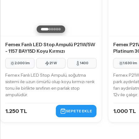
KÜÇÜK AMPUL TIPLERI
T10 - W5W LED Ampul
T15 - W16W LED Ampul
T20 - W21W LED Ampul
Femex Fanlı LED Stop Ampulü P21W/5W
Femex P21
P21W - PY21W Tip LED Ampul
- 1157 BAY15D Koyu Kırmızı
Platinum 3
P21/5W - 1157 Tip LED Ampul
2.000 lm
21 W
1400
1.630 lm
KÜÇÜK AMPUL TIPLERI
Femex Fanlı LED Stop Ampulü, soğutma
Femex P21W 
PY24W LED Ampul
sistemi ile uzun ömürlü olup koyu kırmızı renk
park aydınla
PSY24W LED Ampul
tonu ile birlikte sınıfının en parlak stop
farı aydınlat
ampulüdür.
12v ile çalışır.
PW24W LED Ampul
H21W - BAW9S LED Ampul
1.250 TL
1.000 TL
SEPETE EKLE
C5W - C10W Sofit LED Ampul