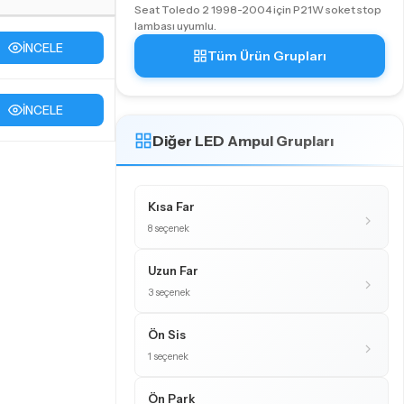
Seat Toledo 2 1998-2004 için P21W soket stop
lambası uyumlu.
İNCELE
Tüm Ürün Grupları
İNCELE
Diğer LED Ampul Grupları
Kısa Far
8 seçenek
Uzun Far
3 seçenek
Ön Sis
1 seçenek
Ön Park