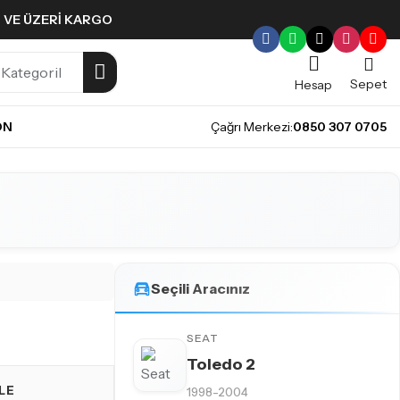
L VE ÜZERI KARGO
Sepet
Hesap
ON
Çağrı Merkezi:
0850 307 0705
Seçili Aracınız
SEAT
Toledo 2
LE
1998-2004