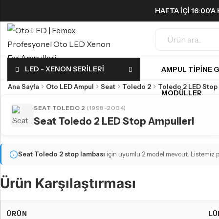
HAFTA IÇI 16:00'
ÜCRETSIZ!
Geri
Geri
LED - XENON SERILERI
AMPUL TIPINE 
FAR & SIS AMPULLERI
SINYAL AMPULLERI
Ana Sayfa
Oto LED Ampul
Seat
Toledo 2
Toledo 2 LED Stop
H1 LED Ampul
Harika LED sinyal ampullerini keşfedin!
MODÜLLER
H3 LED Ampul
SEAT TOLEDO 2
(1998-2004)
Seat Toledo 2 LED Stop Ampulleri
H4 LED Ampul
PARK AMPULLERI
H7 LED Ampul
Küçük ama etkili LED park ampulleri ile tanışın!
H8 LED Ampul
Seat Toledo 2
stop lambası
için uyumlu 2 model mevcut. Listemiz pe
H9 LED Ampul
Ürün Karşılaştırması
H10 LED Ampul
GERI VITES AMPULLERI
FAR & SIS AMPULLERI
Karanlıkta araç park etmeyi kolaylaştırın!
ÜRÜN
LÜ