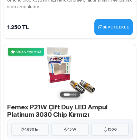
ömürlü olup koyu kırmızı renk tonu ile birlikte sınıfının en parlak
stop ampulüdür.
1.250 TL
SEPETE EKLE
ARIZA YAKMAZ
Femex P21W Çift Duy LED Ampul
Platinum 3030 Chip Kırmızı
1.630 lm
15 W
1500