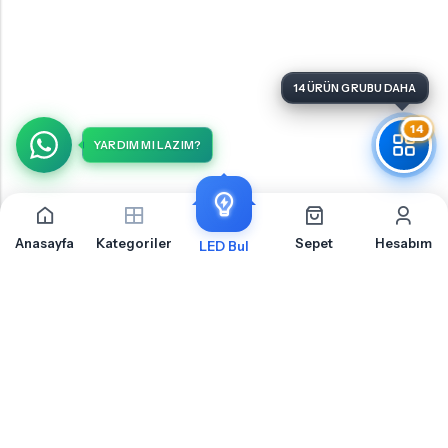
14 ÜRÜN GRUBU DAHA
14
YARDIM MI LAZIM?
Anasayfa
Kategoriler
Sepet
Hesabım
LED Bul