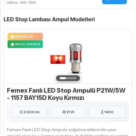
LED Stop Lambası Ampul Modelleri
ÖNERILEN
ARIZA YAKMAZ
Femex Fanlı LED Stop Ampulü P21W/5W
- 1157 BAY15D Koyu Kırmızı
2.000 lm
21 W
1400
Femex Fanlı LED Stop Ampulü, soğutma sistemi ile uzun