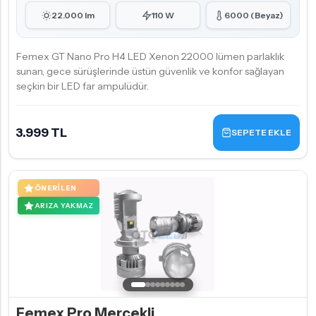
22.000 lm
110 W
6000 (Beyaz)
Femex GT Nano Pro H4 LED Xenon 22000 lümen parlaklık
sunan, gece sürüşlerinde üstün güvenlik ve konfor sağlayan
seçkin bir LED far ampulüdür.
3.999 TL
SEPETE EKLE
ÖNERILEN
ARIZA YAKMAZ
Femex Pro Mercekli