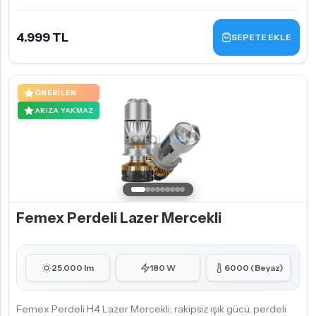
4.999 TL
SEPETE EKLE
ÖNERILEN
ARIZA YAKMAZ
Femex Perdeli Lazer Mercekli
25.000 lm
180 W
6000 (Beyaz)
Femex Perdeli H4 Lazer Mercekli; rakipsiz ışık gücü, perdeli