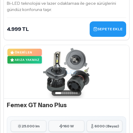
Bi-LED teknolojisi ve lazer odaklaması ile gece sürüşlerini
gündüz konforuna taşır.
4.999 TL
SEPETE EKLE
ÖNERILEN
ARIZA YAKMAZ
Femex GT Nano Plus
25.000 lm
160 W
6000 (Beyaz)