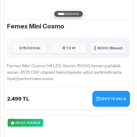
Femex Mini Cosmo
15.000 lm
72 W
6000 (Beyaz)
Femex Mini Cosmo H4 LED Xenon, 15000 lümen parlaklık
sunan, 4575 CSP chipset teknolojisiyle üstün aydınlatmada
fiyat/performans ürünü.
2.499 TL
SEPETE EKLE
ARIZA YAKMAZ