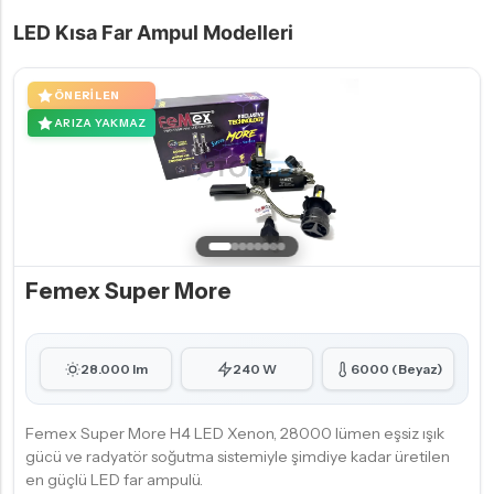
LED Kısa Far Ampul Modelleri
ÖNERILEN
ARIZA YAKMAZ
Femex Super More
28.000 lm
240 W
6000 (Beyaz)
Femex Super More H4 LED Xenon, 28000 lümen eşsiz ışık
gücü ve radyatör soğutma sistemiyle şimdiye kadar üretilen
en güçlü LED far ampulü.