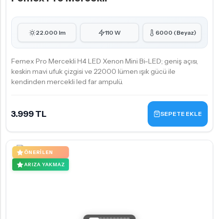
22.000 lm
110 W
6000 (Beyaz)
Femex Pro Mercekli H4 LED Xenon Mini Bi-LED; geniş açısı,
keskin mavi ufuk çizgisi ve 22000 lümen ışık gücü ile
kendinden mercekli led far ampulü.
3.999 TL
SEPETE EKLE
ÖNERILEN
ARIZA YAKMAZ