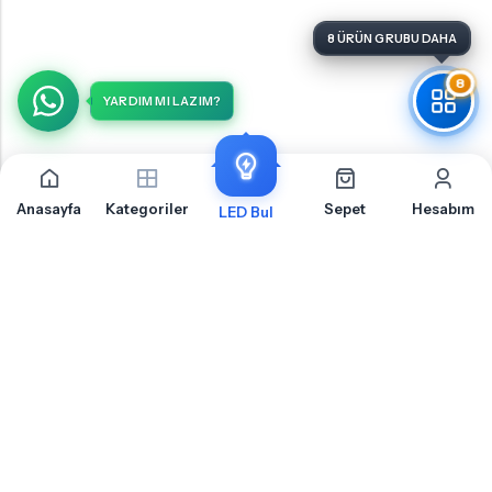
8 ÜRÜN GRUBU DAHA
8
YARDIM MI LAZIM?
Anasayfa
Kategoriler
Sepet
Hesabım
LED Bul