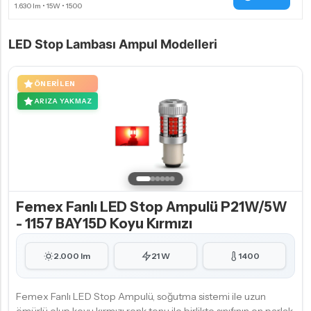
LED Stop Lambası Ampul Modelleri
ÖNERILEN
ARIZA YAKMAZ
Femex Fanlı LED Stop Ampulü P21W/5W
- 1157 BAY15D Koyu Kırmızı
2.000 lm
21 W
1400
Femex Fanlı LED Stop Ampulü, soğutma sistemi ile uzun