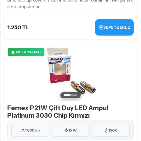
ömürlü olup koyu kırmızı renk tonu ile birlikte sınıfının en parlak
stop ampulüdür.
1.250 TL
SEPETE EKLE
ARIZA YAKMAZ
Femex P21W Çift Duy LED Ampul
Platinum 3030 Chip Kırmızı
1.630 lm
15 W
1500