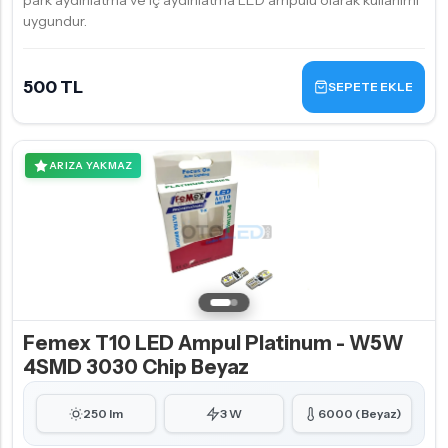
park aydınlatma ve iç aydınlatma LED ampulü olarak kullanımı
uygundur.
500 TL
SEPETE EKLE
ARIZA YAKMAZ
Femex T10 LED Ampul Platinum - W5W
4SMD 3030 Chip Beyaz
250 lm
3 W
6000 (Beyaz)