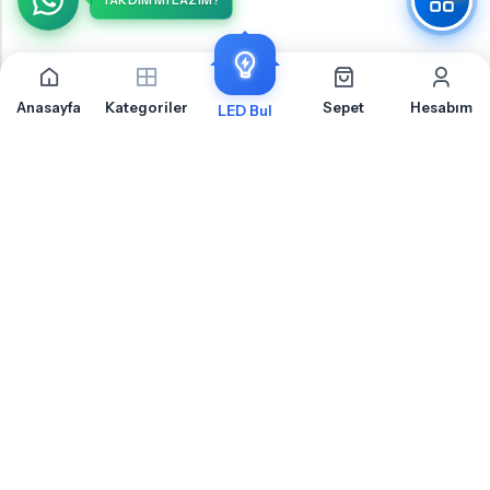
YARDIM MI LAZIM?
Anasayfa
Kategoriler
Sepet
Hesabım
LED Bul
Kia Stonic Plaka İçin Sıkça Sorulan Sorular
Kia Stonic Plaka LED ampul montajı, uyumluluk ve teknik detaylar hakkında merak
ettiğiniz sorular