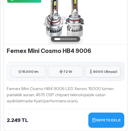
Femex Mini Cosmo HB4 9006
15.000 lm
72 W
6000 (Beyaz)
Femex Mini Cosmo HB4 9006 LED Xenon, 15000 lümen
parlaklık sunan, 4575 CSP chipset teknolojisiyle üstün
aydınlatmada fiyat/performans ürünü.
2.249 TL
SEPETE EKLE