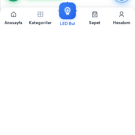
Anasayfa
Kategoriler
Sepet
Hesabım
LED Bul
Kia Stonic Sis Farı İçin Sıkça Sorulan Sorular
Kia Stonic Sis Farı LED ampul montajı, uyumluluk ve teknik detaylar hakkında merak
ettiğiniz sorular
Kia Stonic Ön Sis Farı Için Hangi Soket Tipi LED Ampul Kullanılır?