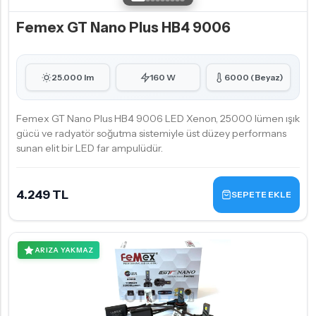
Femex GT Nano Plus HB4 9006
25.000 lm
160 W
6000 (Beyaz)
Femex GT Nano Plus HB4 9006 LED Xenon, 25000 lümen ışık
gücü ve radyatör soğutma sistemiyle üst düzey performans
sunan elit bir LED far ampulüdür.
4.249 TL
SEPETE EKLE
ARIZA YAKMAZ