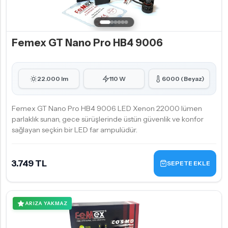
Femex GT Nano Pro HB4 9006
22.000 lm
110 W
6000 (Beyaz)
Femex GT Nano Pro HB4 9006 LED Xenon 22000 lümen
parlaklık sunan, gece sürüşlerinde üstün güvenlik ve konfor
sağlayan seçkin bir LED far ampulüdür.
3.749 TL
SEPETE EKLE
ARIZA YAKMAZ