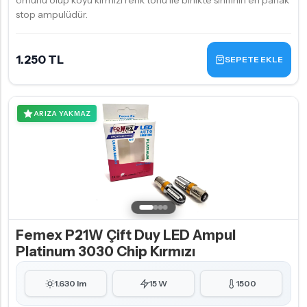
ömürlü olup koyu kırmızı renk tonu ile birlikte sınıfının en parlak
stop ampulüdür.
1.250 TL
SEPETE EKLE
ARIZA YAKMAZ
Femex P21W Çift Duy LED Ampul
Platinum 3030 Chip Kırmızı
1.630 lm
15 W
1500