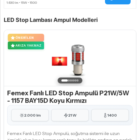
LED Stop Lambası Ampul Modelleri
ÖNERILEN
ARIZA YAKMAZ
Femex Fanlı LED Stop Ampulü P21W/5W
- 1157 BAY15D Koyu Kırmızı
2.000 lm
21 W
1400
Femex Fanlı LED Stop Ampulü, soğutma sistemi ile uzun