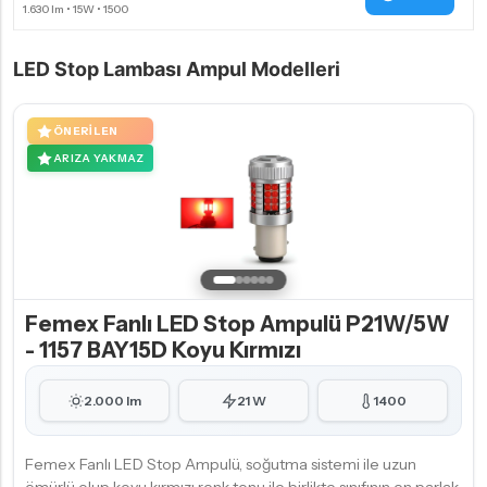
LED Stop Lambası Ampul Modelleri
ÖNERILEN
ARIZA YAKMAZ
Femex Fanlı LED Stop Ampulü P21W/5W
- 1157 BAY15D Koyu Kırmızı
2.000 lm
21 W
1400
Femex Fanlı LED Stop Ampulü, soğutma sistemi ile uzun