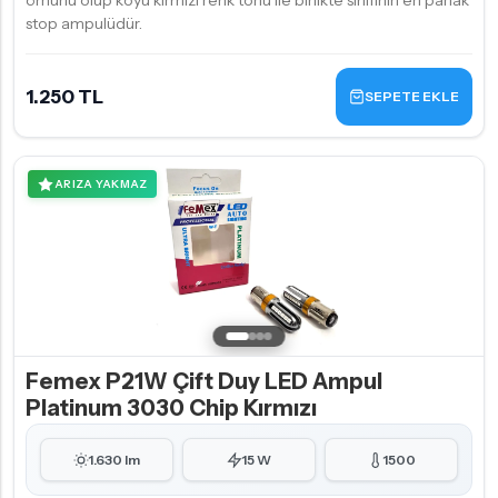
ömürlü olup koyu kırmızı renk tonu ile birlikte sınıfının en parlak
stop ampulüdür.
1.250 TL
SEPETE EKLE
ARIZA YAKMAZ
Femex P21W Çift Duy LED Ampul
Platinum 3030 Chip Kırmızı
1.630 lm
15 W
1500