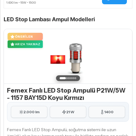
LED Stop Lambası Ampul Modelleri
ÖNERILEN
ARIZA YAKMAZ
Femex Fanlı LED Stop Ampulü P21W/5W
- 1157 BAY15D Koyu Kırmızı
2.000 lm
21 W
1400
Femex Fanlı LED Stop Ampulü, soğutma sistemi ile uzun