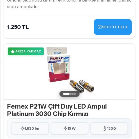
ömürlü olup koyu kırmızı renk tonu ile birlikte sınıfının en parlak
stop ampulüdür.
1.250 TL
SEPETE EKLE
ARIZA YAKMAZ
Femex P21W Çift Duy LED Ampul
Platinum 3030 Chip Kırmızı
1.630 lm
15 W
1500