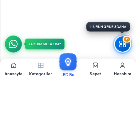
11
YARDIM MI LAZIM?
Anasayfa
Kategoriler
Sepet
Hesabım
LED Bul