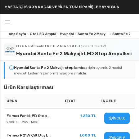
HAFTA IÇI 16:00'A KADAR VERILEN TÜM SIPARIŞLER AYNI GÜN
KARGODA! 1000 TL VE ÜZERI KARGO ÜCRETSIZ!
Ana Sayfa
Oto LED Ampul
Hyundai
Santa Fe 2 Makyajlı
Geri
Geri
HYUNDAI SANTA FE 2 MAKYAJLI
(2009-2012)
Hyundai Santa Fe 2 Makyajlı LED Stop Ampulleri
FAR & SIS AMPULLERI
FAR & SIS AMPULLERI
SINYAL AMPULLERI
PARK AMPULLERI
H1 LED Ampul
H11 LED Ampul
Harika LED sinyal ampullerini keşfedin!
Hyundai Santa Fe 2 Makyajlı
stop lambası
için uyumlu 2 model
mevcut. Listemiz performansa göre sıralıdır.
H3 LED Ampul
H15 LED Ampul
H4 LED Ampul
H16 LED Ampul
Ürün Karşılaştırması
H7 LED Ampul
H27 LED Ampul
ÜRÜN
FIYAT
İNCELE
H8 LED Ampul
HB3 9005 LED Ampul
Hyundai Santa Fe 2 Makyajlı stop ampulleri Karşılaştırma Tablosu
Femex Fanlı LED Stop ...
1.250 TL
H9 LED Ampul
HB4 9006 LED Ampul
İNCELE
H10 LED Ampul
HIR2 9012 LED Ampul
Femex P21W Çift Duy L...
1.000 TL
İNCELE