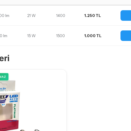
00 lm
21 W
1400
1.250 TL
30 lm
15 W
1500
1.000 TL
eri
MAZ