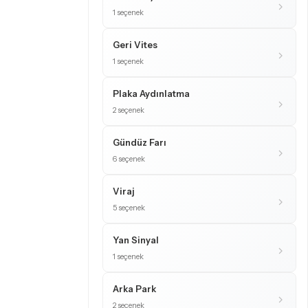
1 seçenek
Geri Vites
1 seçenek
Plaka Aydınlatma
2 seçenek
Gündüz Farı
6 seçenek
Viraj
5 seçenek
Yan Sinyal
1 seçenek
Arka Park
2 seçenek