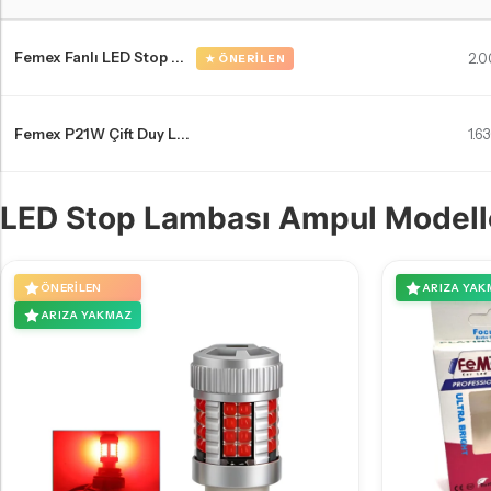
Hyundai İ10 3 Makyajlı stop ampulleri Karşılaştırma Tablosu
Femex Fanlı LED Stop ...
2.0
★ ÖNERILEN
Femex P21W Çift Duy L...
1.6
LED Stop Lambası Ampul Modell
ÖNERILEN
ARIZA YAK
ARIZA YAKMAZ