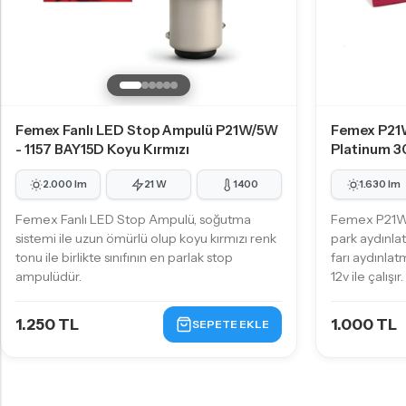
Femex Fanlı LED Stop Ampulü P21W/5W
Femex P21
- 1157 BAY15D Koyu Kırmızı
Platinum 3
2.000 lm
21 W
1400
1.630 lm
Femex Fanlı LED Stop Ampulü, soğutma
Femex P21W 
sistemi ile uzun ömürlü olup koyu kırmızı renk
park aydınla
tonu ile birlikte sınıfının en parlak stop
farı aydınlat
ampulüdür.
12v ile çalışır.
1.250 TL
1.000 TL
SEPETE EKLE