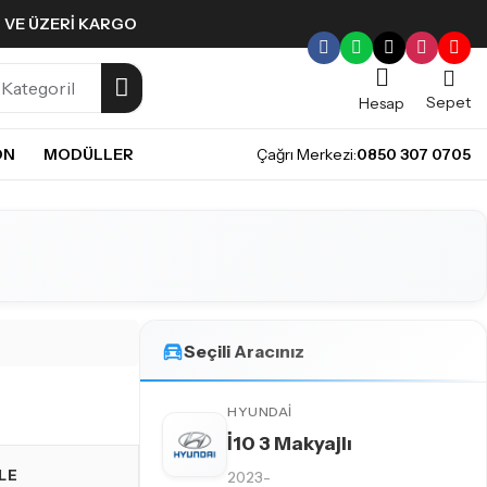
L VE ÜZERI KARGO
Sepet
Hesap
ON
MODÜLLER
Çağrı Merkezi:
0850 307 0705
ULLERI
PLERI
Gündüz Farı LED ampulleri ile tarzınızı yansıtın.
pul
mpul
pul
LED Ampul
Seçili Aracınız
it LED Ampul
HYUNDAI
İ10 3 Makyajlı
LE
2023-