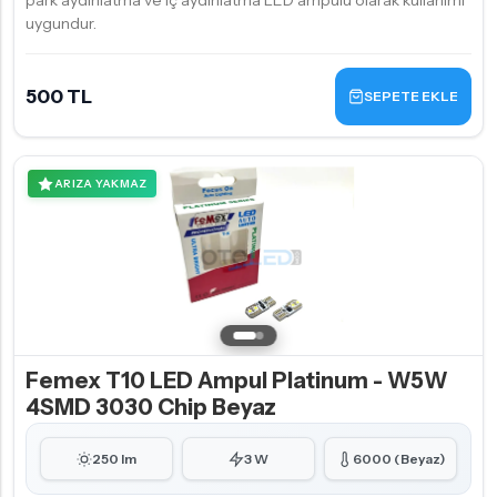
park aydınlatma ve iç aydınlatma LED ampulü olarak kullanımı
uygundur.
500 TL
SEPETE EKLE
ARIZA YAKMAZ
Femex T10 LED Ampul Platinum - W5W
4SMD 3030 Chip Beyaz
250 lm
3 W
6000 (Beyaz)