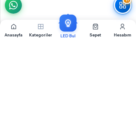
11
Anasayfa
Kategoriler
Sepet
Hesabım
LED Bul
Hyundai Elantra 3 Plaka İçin Sıkça Sorulan Sorular
Hyundai Elantra 3 Plaka LED ampul montajı, uyumluluk ve teknik detaylar hakkında
merak ettiğiniz sorular