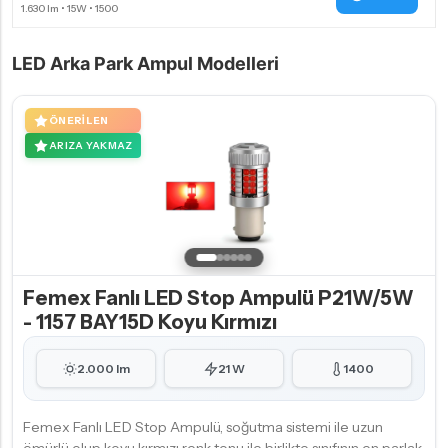
LED Arka Park Ampul Modelleri
ÖNERILEN
ARIZA YAKMAZ
Femex Fanlı LED Stop Ampulü P21W/5W
- 1157 BAY15D Koyu Kırmızı
2.000 lm
21 W
1400
Femex Fanlı LED Stop Ampulü, soğutma sistemi ile uzun