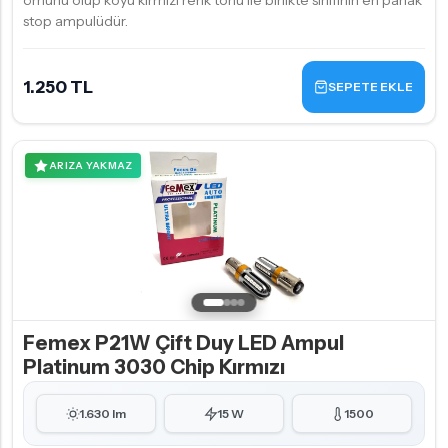
ömürlü olup koyu kırmızı renk tonu ile birlikte sınıfının en parlak
stop ampulüdür.
1.250 TL
SEPETE EKLE
ARIZA YAKMAZ
Femex P21W Çift Duy LED Ampul
Platinum 3030 Chip Kırmızı
1.630 lm
15 W
1500