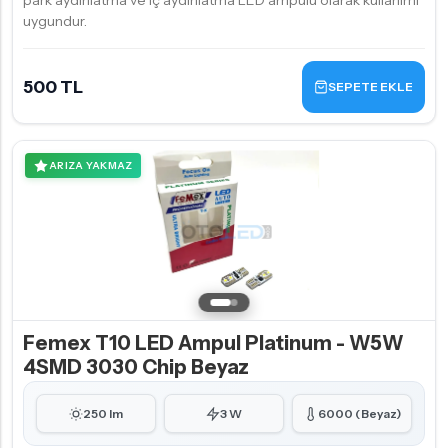
park aydınlatma ve iç aydınlatma LED ampulü olarak kullanımı
uygundur.
500 TL
SEPETE EKLE
ARIZA YAKMAZ
Femex T10 LED Ampul Platinum - W5W
4SMD 3030 Chip Beyaz
250 lm
3 W
6000 (Beyaz)