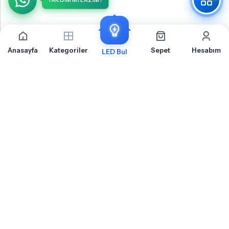
YARDIM MI LAZIM?
Anasayfa
Kategoriler
Sepet
Hesabım
LED Bul
Ford Fiesta 3 Bagaj İçin Sıkça Sorulan Sorular
Ford Fiesta 3 Bagaj LED ampul montajı, uyumluluk ve teknik detaylar hakkında
merak ettiğiniz sorular