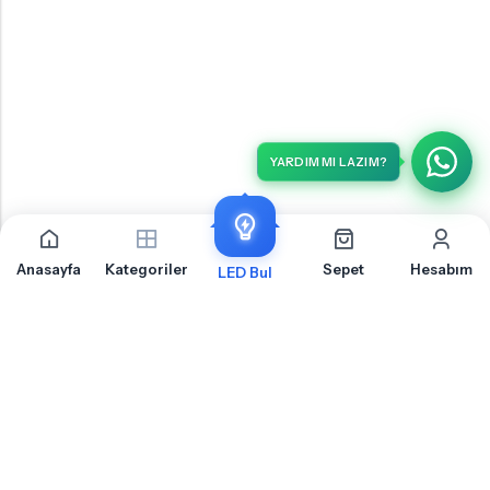
YARDIM MI LAZIM?
Anasayfa
Kategoriler
Sepet
Hesabım
LED Bul
İLETIŞIM
OTOLED.COM
S.S.S.
MÜŞTERI HIZMETLERI