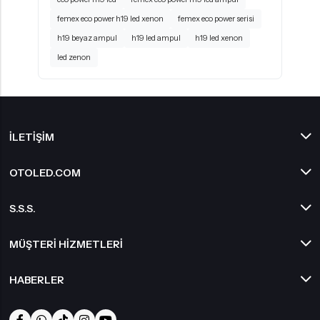
femex eco power h19 led xenon
femex eco power serisi
h19 beyaz ampul
h19 led ampul
h19 led xenon
led zenon
İLETIŞIM
OTOLED.COM
S.S.S.
MÜŞTERI HIZMETLERI
HABERLER