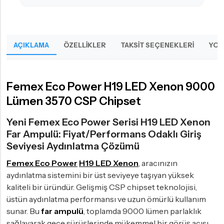
AÇIKLAMA
ÖZELLIKLER
TAKSIT SEÇENEKLERI
YOR
Femex Eco Power H19 LED Xenon 9000
Lümen 3570 CSP Chipset
Yeni Femex Eco Power Serisi H19 LED Xenon
Far Ampulü: Fiyat/Performans Odaklı Giriş
Seviyesi Aydınlatma Çözümü
Femex Eco Power
H19 LED Xenon
, aracınızın
aydınlatma sistemini bir üst seviyeye taşıyan yüksek
kaliteli bir üründür. Gelişmiş CSP chipset teknolojisi,
üstün aydınlatma performansı ve uzun ömürlü kullanım
sunar. Bu
far ampulü
, toplamda 9000 lümen parlaklık
sağlayarak gece sürüşlerinde mükemmel bir görüş açısı