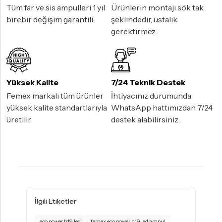
Tüm far ve sis ampulleri 1 yıl
Ürünlerin montajı sök tak
birebir değişim garantili.
şeklindedir, ustalık
gerektirmez.
Yüksek Kalite
7/24 Teknik Destek
Femex markalı tüm ürünler
İhtiyacınız durumunda
yüksek kalite standartlarıyla
WhatsApp hattımızdan 7/24
üretilir.
destek alabilirsiniz.
İlgili Etiketler
eco power h19 led
femex eco power h19 led ampul