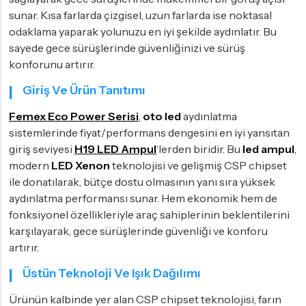
sunar. Kısa farlarda çizgisel, uzun farlarda ise noktasal
odaklama yaparak yolunuzu en iyi şekilde aydınlatır. Bu
sayede gece sürüşlerinde güvenliğinizi ve sürüş
konforunu artırır.
Giriş Ve Ürün Tanıtımı
Femex Eco Power Serisi
,
oto led
aydınlatma
sistemlerinde fiyat/performans dengesini en iyi yansıtan
giriş seviyesi
H19 LED Ampul
‘lerden biridir. Bu
led ampul
,
modern
LED Xenon
teknolojisi ve gelişmiş CSP chipset
ile donatılarak, bütçe dostu olmasının yanı sıra yüksek
aydınlatma performansı sunar. Hem ekonomik hem de
fonksiyonel özellikleriyle araç sahiplerinin beklentilerini
karşılayarak, gece sürüşlerinde güvenliği ve konforu
artırır.
Üstün Teknoloji Ve Işık Dağılımı
Ürünün kalbinde yer alan CSP chipset teknolojisi, farın