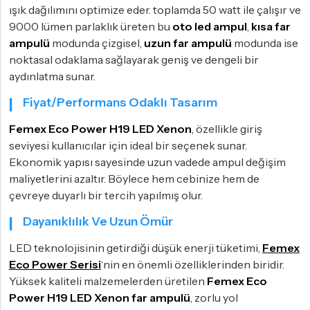
ışık dağılımını optimize eder. toplamda 50 watt ile çalışır ve
9000 lümen parlaklık üreten bu
oto led ampul
,
kısa far
ampulü
modunda çizgisel,
uzun far ampulü
modunda ise
noktasal odaklama sağlayarak geniş ve dengeli bir
aydınlatma sunar.
Fiyat/Performans Odaklı Tasarım
Femex Eco Power H19 LED Xenon
, özellikle giriş
seviyesi kullanıcılar için ideal bir seçenek sunar.
Ekonomik yapısı sayesinde uzun vadede ampul değişim
maliyetlerini azaltır. Böylece hem cebinize hem de
çevreye duyarlı bir tercih yapılmış olur.
Dayanıklılık Ve Uzun Ömür
LED teknolojisinin getirdiği düşük enerji tüketimi,
Femex
Eco Power Serisi
‘nin en önemli özelliklerinden biridir.
Yüksek kaliteli malzemelerden üretilen
Femex Eco
Power H19 LED Xenon far ampulü
, zorlu yol