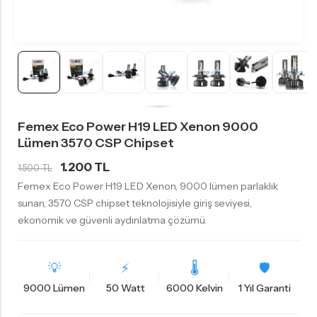
Femex Eco Power H19 LED Xenon 9000
Lümen 3570 CSP Chipset
1.200 TL
1.500 TL
Femex Eco Power H19 LED Xenon, 9000 lümen parlaklık
sunan, 3570 CSP chipset teknolojisiyle giriş seviyesi,
ekonomik ve güvenli aydınlatma çözümü.
💡
⚡
🌡
🛡️
9000 Lümen
50 Watt
6000 Kelvin
1 Yıl Garanti