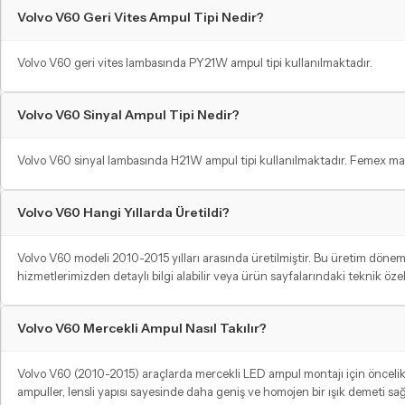
Volvo V60 Geri Vites Ampul Tipi Nedir?
Volvo V60 geri vites lambasında PY21W ampul tipi kullanılmaktadır.
Volvo V60 Sinyal Ampul Tipi Nedir?
Volvo V60 sinyal lambasında H21W ampul tipi kullanılmaktadır. Femex mark
Volvo V60 Hangi Yıllarda Üretildi?
Volvo V60 modeli 2010-2015 yılları arasında üretilmiştir. Bu üretim dön
hizmetlerimizden detaylı bilgi alabilir veya ürün sayfalarındaki teknik öz
Volvo V60 Mercekli Ampul Nasıl Takılır?
Volvo V60 (2010-2015) araçlarda mercekli LED ampul montajı için öncelikle 
ampuller, lensli yapısı sayesinde daha geniş ve homojen bir ışık demeti sağ