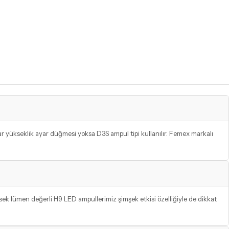
 far yükseklik ayar düğmesi yoksa D3S ampul tipi kullanılır. Femex markalı
k lümen değerli H9 LED ampullerimiz şimşek etkisi özelliğiyle de dikkat