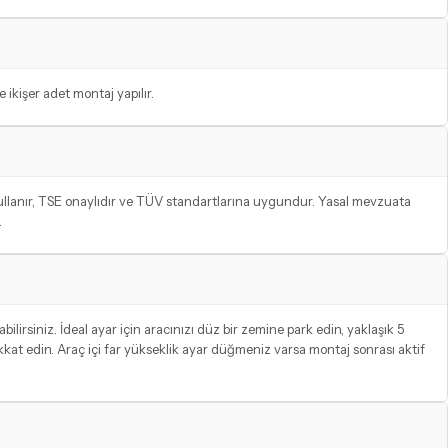
 ikişer adet montaj yapılır.
llanır, TSE onaylıdır ve TÜV standartlarına uygundur. Yasal mevzuata
.
lirsiniz. İdeal ayar için aracınızı düz bir zemine park edin, yaklaşık 5
kkat edin. Araç içi far yükseklik ayar düğmeniz varsa montaj sonrası aktif