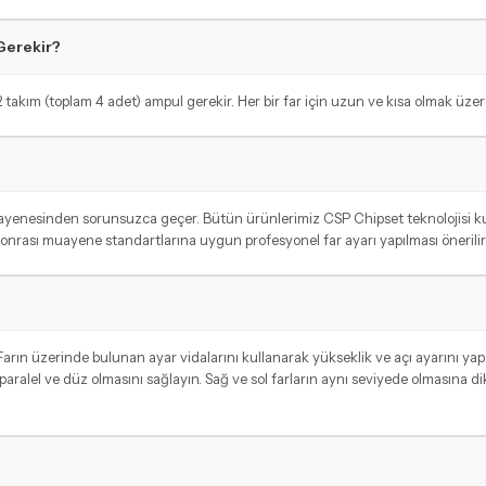
Gerekir?
 takım (toplam 4 adet) ampul gerekir. Her bir far için uzun ve kısa olmak üzere
uayenesinden sorunsuzca geçer. Bütün ürünlerimiz CSP Chipset teknolojisi ku
onrası muayene standartlarına uygun profesyonel far ayarı yapılması önerilir
rın üzerinde bulunan ayar vidalarını kullanarak yükseklik ve açı ayarını yapabi
aralel ve düz olmasını sağlayın. Sağ ve sol farların aynı seviyede olmasına di