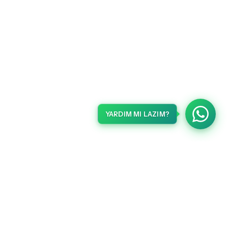
YARDIM MI LAZIM?
METLERI
HABERLER
Gelişmelerden haberdar olmak için kaydolun.