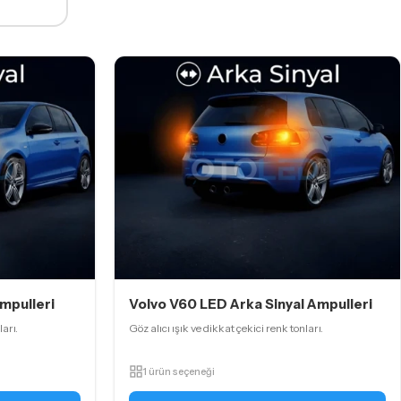
mpulleri
Volvo V60 LED Arka Sinyal Ampulleri
ları.
Göz alıcı ışık ve dikkat çekici renk tonları.
1 ürün seçeneği