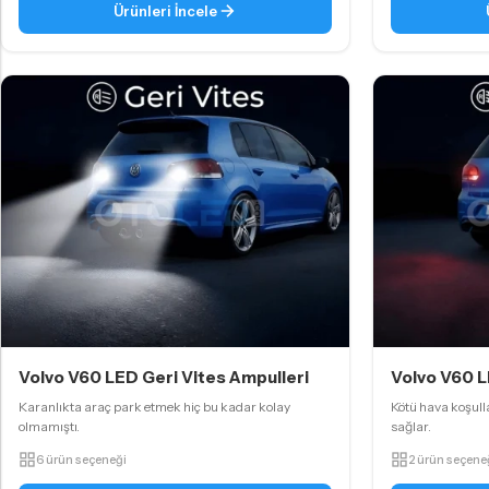
Ürünleri İncele
Volvo V60 LED Geri Vites Ampulleri
Volvo V60 L
Karanlıkta araç park etmek hiç bu kadar kolay
Kötü hava koşul
olmamıştı.
sağlar.
6 ürün seçeneği
2 ürün seçene