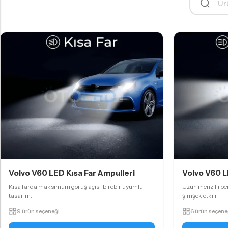
Volvo V60 LED Kısa Far Ampulleri
Volvo V60 L
Kısa farda maksimum görüş açısı, birebir uyumlu
Uzun menzilli per
tasarım.
şimşek etkili.
9 ürün seçeneği
6 ürün seçene