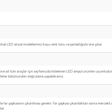
alı LED sinyal modellerimiz koyu renk tonu ve parlaklığıyla öne çıkar.
emine ait tüm araçlar için sayfamızda listelenen LED ampul ürünleri uyumlud
ellikler bölümünden doğrulama yapabilirsiniz.
far şapkasının çıkarılması gerekir. Far şapkası çıkarıldıktan sonra mercekli 
lar.