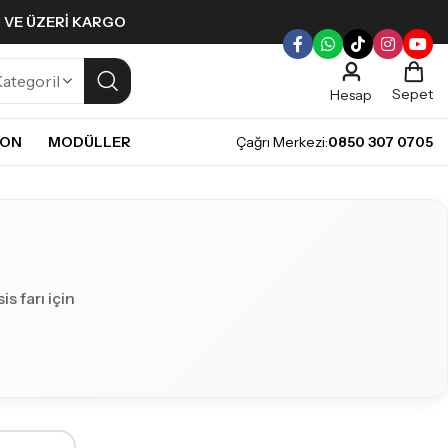
L VE ÜZERI KARGO
Sepet
Hesap
NON
MODÜLLER
Çağrı Merkezi:
0850 307 0705
ULLERI
PLERI
Gündüz Farı LED ampulleri ile tarzınızı yansıtın.
pul
mpul
pul
s farı için
LED Ampul
it LED Ampul