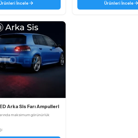
Ürünleri İncele
Ürünleri İncele
ED Arka Sis Farı Ampulleri
larında maksimum görünürlük
ği