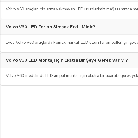
Volvo V60 araçlar için arıza yakmayan LED ürünlerimiz mağazamızda mevcut
Volvo V60 LED Farları Şimşek Etkili Midir?
Evet, Volvo V60 araçlarda Femex markalı LED uzun far ampulleri şimşek etkis
Volvo V60 LED Montajı Için Ekstra Bir Şeye Gerek Var Mı?
Volvo V60 modelinde LED ampul montajı için ekstra bir aparata gerek yoktu