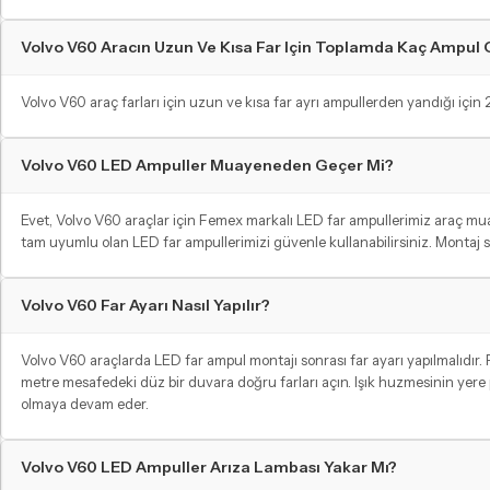
Volvo V60 Aracın Uzun Ve Kısa Far Için Toplamda Kaç Ampul 
Volvo V60 araç farları için uzun ve kısa far ayrı ampullerden yandığı için 2
Volvo V60 LED Ampuller Muayeneden Geçer Mi?
Evet, Volvo V60 araçlar için Femex markalı LED far ampullerimiz araç m
tam uyumlu olan LED far ampullerimizi güvenle kullanabilirsiniz. Montaj s
Volvo V60 Far Ayarı Nasıl Yapılır?
Volvo V60 araçlarda LED far ampul montajı sonrası far ayarı yapılmalıdır. Fa
metre mesafedeki düz bir duvara doğru farları açın. Işık huzmesinin yere p
olmaya devam eder.
Volvo V60 LED Ampuller Arıza Lambası Yakar Mı?