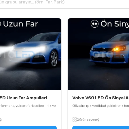
ED Uzun Far Ampulleri
Volvo V60 LED Ön Sinyal A
formans, yüksek fark edilebilirlik ve
Göz alıcı ışık ve dikkat çekici renk ton
ği
2 ürün seçeneği