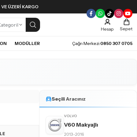
L VE ÜZERI KARGO
Sepet
Hesap
NON
MODÜLLER
Çağrı Merkezi:
0850 307 0705
ULLERI
PLERI
Gündüz Farı LED ampulleri ile tarzınızı yansıtın.
pul
mpul
pul
LED Ampul
Seçili Aracınız
it LED Ampul
VOLVO
V60 Makyajlı
LE
2013-2016