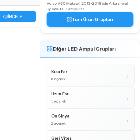
Volvo V60 Makyajlı 2013-2016 için Arka sinyal
uyumlu LED ampuller.
İNCELE
Tüm Ürün Grupları
Diğer LED Ampul Grupları
Kısa Far
8 seçenek
Uzun Far
5 seçenek
Ön Sinyal
2 seçenek
Geri Vites