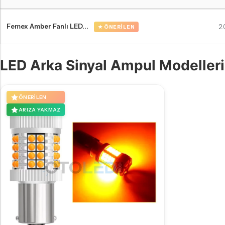
Volvo V60 Makyajlı LED far ampulleri Karşılaştırma Tablosu
Femex Amber Fanlı LED...
2
★ ÖNERILEN
LED Arka Sinyal Ampul Modelleri
ÖNERILEN
ARIZA YAKMAZ