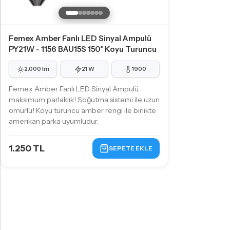
Femex Amber Fanlı LED Sinyal Ampulü
PY21W - 1156 BAU15S 150° Koyu Turuncu
2.000 lm
21 W
1900
Femex Amber Fanlı LED Sinyal Ampulü,
maksimum parlaklık! Soğutma sistemi ile uzun
ömürlü! Koyu turuncu amber rengi ile birlikte
amerikan parka uyumludur.
1.250 TL
SEPETE EKLE