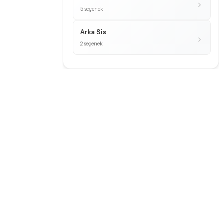
5 seçenek
Arka Sis
2 seçenek