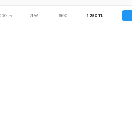
.000 lm
21 W
1900
1.250 TL