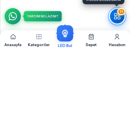
11
YARDIM MI LAZIM?
Anasayfa
Kategoriler
Sepet
Hesabım
LED Bul
Volvo S60 Makyajlı Yan Sinyal İçin Sıkça Sorulan
Sorular