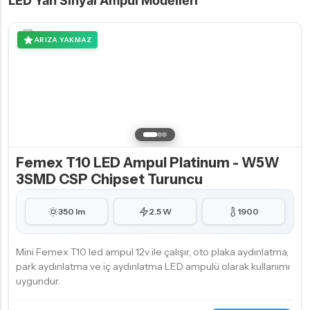
LED Yan Sinyal Ampul Modelleri
ARIZA YAKMAZ
Femex T10 LED Ampul Platinum - W5W
3SMD CSP Chipset Turuncu
350 lm
2.5 W
1900
Mini Femex T10 led ampul 12v ile çalışır, oto plaka aydınlatma,
park aydınlatma ve iç aydınlatma LED ampulü olarak kullanımı
uygundur.