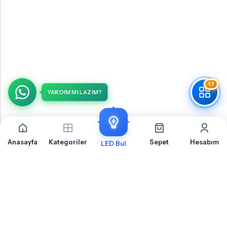
17
YARDIM MI LAZIM?
Anasayfa
Kategoriler
Sepet
Hesabım
LED Bul