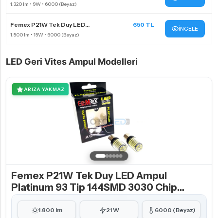
Femex P21W Tek Duy LED...
650 TL
İNCELE
LED Geri Vites Ampul Modelleri
ARIZA YAKMAZ
Femex P21W Tek Duy LED Ampul
Platinum 93 Tip 144SMD 3030 Chip
Beyaz
1.800 lm
21 W
6000 (Beyaz)