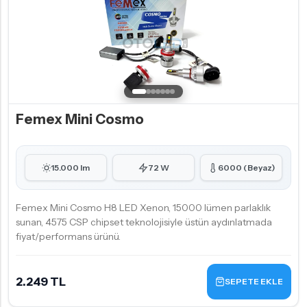
Femex Mini Cosmo
15.000 lm
72 W
6000 (Beyaz)
Femex Mini Cosmo H8 LED Xenon, 15000 lümen parlaklık
sunan, 4575 CSP chipset teknolojisiyle üstün aydınlatmada
fiyat/performans ürünü.
2.249 TL
SEPETE EKLE