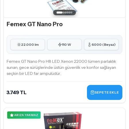
Femex GT Nano Pro
22.000 lm
110 W
6000 (Beyaz)
Femex GT Nano Pro H8 LED Xenon 22000 lümen parlaklık
sunan, gece sürüşlerinde üstün güvenlik ve konfor sağlayan
seçkin bir LED far ampulüdür.
3.749 TL
SEPETE EKLE
ARIZA YAKMAZ