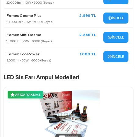
Femex Cosmo Plus
2.999 TL
İNCELE
Femex Mini Cosmo
2.249 TL
İNCELE
Femex Eco Power
1.000 TL
İNCELE
LED Sis Farı Ampul Modelleri
ARIZA YAKMAZ