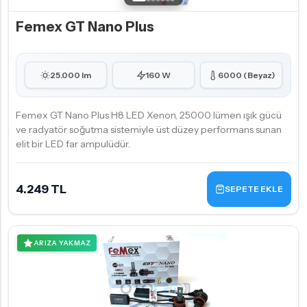
Femex GT Nano Plus
25.000 lm
160 W
6000 (Beyaz)
Femex GT Nano Plus H8 LED Xenon, 25000 lümen ışık gücü
ve radyatör soğutma sistemiyle üst düzey performans sunan
elit bir LED far ampulüdür.
4.249 TL
SEPETE EKLE
ARIZA YAKMAZ