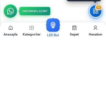
10
YARDIM MI LAZIM?
Anasayfa
Kategoriler
Sepet
Hesabım
LED Bul
Volvo C30 Makyajlı Sis Farı İçin Sıkça Sorulan Sorular
Volvo C30 Makyajlı Sis Farı LED ampul montajı, uyumluluk ve teknik detaylar