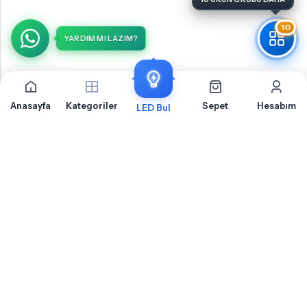
10
YARDIM MI LAZIM?
Anasayfa
Kategoriler
Sepet
Hesabım
LED Bul
Volkswagen Volt LT Arka Sinyal İçin Sıkça Sorulan
Sorular