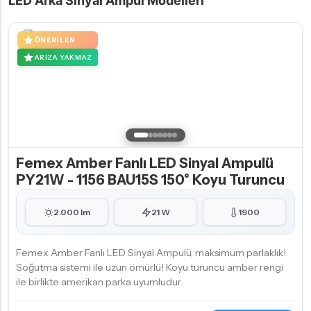
LED Arka Sinyal Ampul Modelleri
ÖNERILEN
ARIZA YAKMAZ
Femex Amber Fanlı LED Sinyal Ampulü
PY21W - 1156 BAU15S 150° Koyu Turuncu
2.000 lm
21 W
1900
Femex Amber Fanlı LED Sinyal Ampulü, maksimum parlaklık!
Soğutma sistemi ile uzun ömürlü! Koyu turuncu amber rengi
ile birlikte amerikan parka uyumludur.