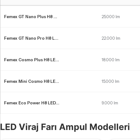
Volkswagen Touran LED far ampulleri Karşılaştırma Tablosu
Femex GT Nano Plus H8 ...
25.000 lm
Femex GT Nano Pro H8 L...
22.000 lm
Femex Cosmo Plus H8 LE...
18.000 lm
Femex Mini Cosmo H8 LE...
15.000 lm
Femex Eco Power H8 LED...
9.000 lm
LED Viraj Farı Ampul Modelleri