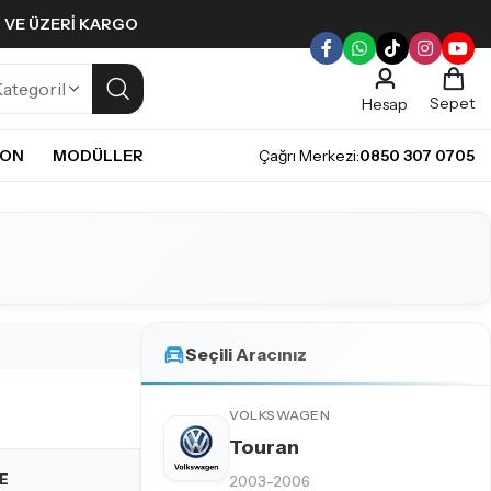
L VE ÜZERI KARGO
Sepet
Hesap
NON
MODÜLLER
Çağrı Merkezi:
0850 307 0705
ULLERI
PLERI
Gündüz Farı LED ampulleri ile tarzınızı yansıtın.
pul
mpul
pul
LED Ampul
Seçili Aracınız
it LED Ampul
VOLKSWAGEN
Touran
E
2003-2006