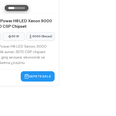
 Power H8 LED Xenon 9000
0 CSP Chipset
50 W
6000 (Beyaz)
Power H8 LED Xenon, 9000
lık sunan, 3570 CSP chipset
e giriş seviyesi, ekonomik ve
ınlatma çözümü.
SEPETE EKLE