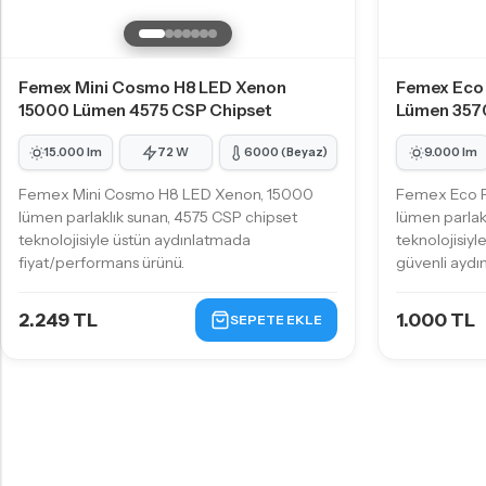
Femex Mini Cosmo H8 LED Xenon
Femex Eco
15000 Lümen 4575 CSP Chipset
Lümen 357
15.000 lm
72 W
6000 (Beyaz)
9.000 lm
Femex Mini Cosmo H8 LED Xenon, 15000
Femex Eco 
lümen parlaklık sunan, 4575 CSP chipset
lümen parlak
teknolojisiyle üstün aydınlatmada
teknolojisiyl
fiyat/performans ürünü.
güvenli ayd
2.249 TL
1.000 TL
SEPETE EKLE