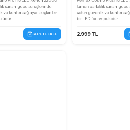
ano Pro H8 LED Xenon 22000
Femex Cosmo Plus H8 LED
lık sunan, gece sürüşlerinde
lümen parlaklık sunan, gece 
k ve konfor sağlayan seçkin bir
üstün güvenlik ve konfor s
lüdür.
bir LED far ampulüdür.
2.999 TL
SEPETE EKLE