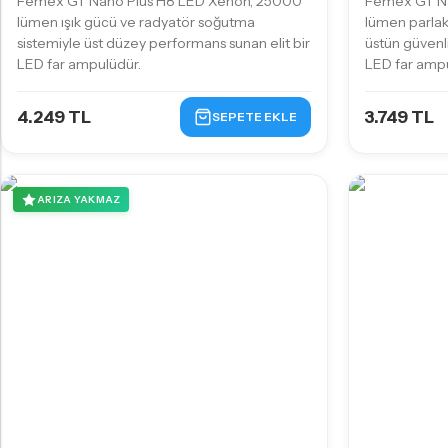
Femex GT Nano Plus H8 LED Xenon, 25000
Femex GT N
lümen ışık gücü ve radyatör soğutma
lümen parlak
sistemiyle üst düzey performans sunan elit bir
üstün güvenli
LED far ampulüdür.
LED far ampu
4.249 TL
3.749 TL
SEPETE EKLE
ARIZA YAKMAZ