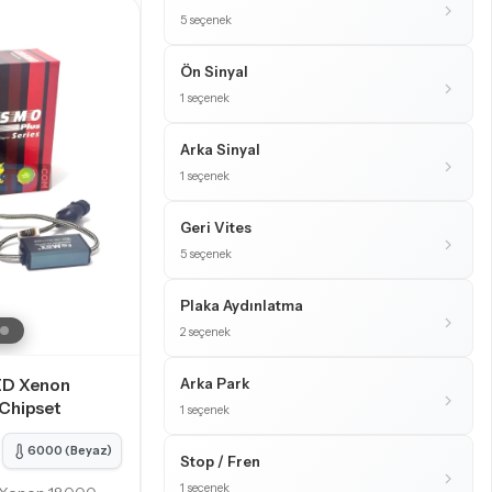
5 seçenek
Ön Sinyal
1 seçenek
Arka Sinyal
1 seçenek
Geri Vites
5 seçenek
Plaka Aydınlatma
2 seçenek
ED Xenon
Arka Park
Chipset
1 seçenek
6000 (Beyaz)
Stop / Fren
1 seçenek