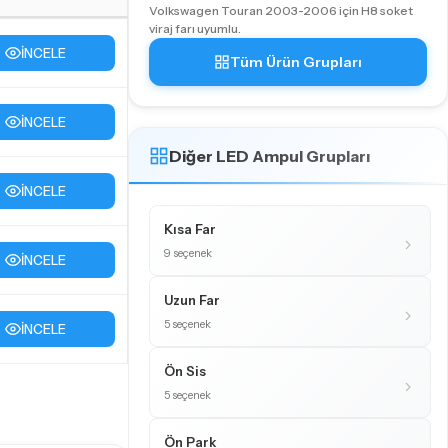
Volkswagen Touran 2003-2006 için H8 soket
viraj farı uyumlu.
İNCELE
Tüm Ürün Grupları
İNCELE
Diğer LED Ampul Grupları
İNCELE
Kısa Far
9 seçenek
İNCELE
Uzun Far
5 seçenek
İNCELE
Ön Sis
5 seçenek
Ön Park