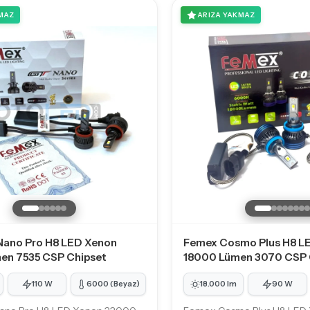
MAZ
ARIZA YAKMAZ
Nano Pro H8 LED Xenon
Femex Cosmo Plus H8 L
en 7535 CSP Chipset
18000 Lümen 3070 CSP 
110 W
6000 (Beyaz)
18.000 lm
90 W