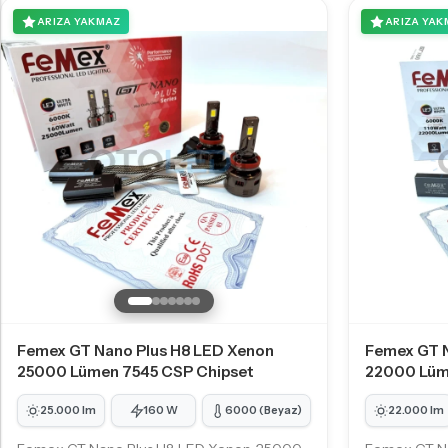
ARIZA YAKMAZ
ARIZA YAK
Femex GT Nano Plus H8 LED Xenon
Femex GT 
25000 Lümen 7545 CSP Chipset
22000 Lüm
25.000 lm
160 W
6000 (Beyaz)
22.000 lm