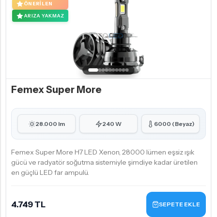
ÖNERILEN
ARIZA YAKMAZ
Femex Super More
28.000 lm
240 W
6000 (Beyaz)
Femex Super More H7 LED Xenon, 28000 lümen eşsiz ışık
gücü ve radyatör soğutma sistemiyle şimdiye kadar üretilen
en güçlü LED far ampulü.
4.749 TL
SEPETE EKLE