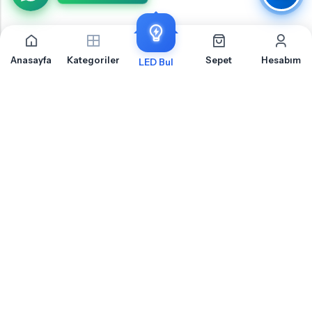
Anasayfa
Kategoriler
Sepet
Hesabım
LED Bul
Volkswagen Touran Makyajlı Kısa Far İçin Sıkça
Sorulan Sorular
Volkswagen Touran Makyajlı Kısa Far LED ampul montajı, uyumluluk ve teknik
detaylar hakkında merak ettiğiniz sorular