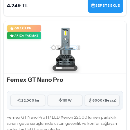
4.249 TL
SEPETE EKLE
ÖNERILEN
ARIZA YAKMAZ
Femex GT Nano Pro
22.000 lm
110 W
6000 (Beyaz)
Femex GT Nano Pro H7 LED Xenon 22000 lümen parlaklık
sunan, gece sürüşlerinde üstün güvenlik ve konfor sağlayan
seçkin bir LED far ampulüdür.