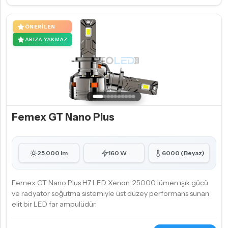
ÖNERILEN
ARIZA YAKMAZ
Femex GT Nano Plus
25.000 lm
160 W
6000 (Beyaz)
Femex GT Nano Plus H7 LED Xenon, 25000 lümen ışık gücü
ve radyatör soğutma sistemiyle üst düzey performans sunan
elit bir LED far ampulüdür.