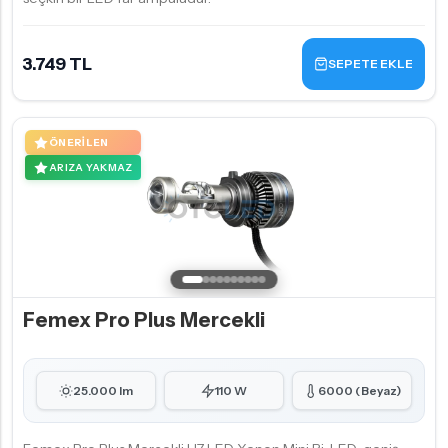
3.749 TL
SEPETE EKLE
ÖNERILEN
ARIZA YAKMAZ
Femex Pro Plus Mercekli
25.000 lm
110 W
6000 (Beyaz)