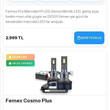
Femex Pro Mercekli H7 LED Xenon Mini Bi-LED; geniş açısı,
keskin mavi ufuk çizgisi ve 22000 lümen ışık gücü ile
kendinden mercekli LED far ampulü.
2.999 TL
SEPETE EKLE
ÖNERILEN
ARIZA YAKMAZ
Femex Cosmo Plus