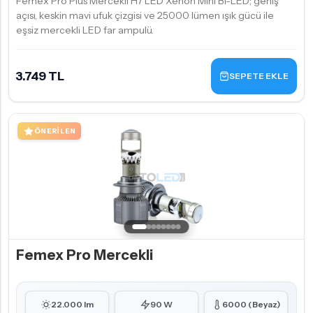
Femex Pro Plus Mercekli H7 LED Xenon Mini Bi-LED; geniş
açısı, keskin mavi ufuk çizgisi ve 25000 lümen ışık gücü ile
eşsiz mercekli LED far ampulü.
3.749 TL
SEPETE EKLE
ÖNERILEN
Femex Pro Mercekli
22.000 lm
90 W
6000 (Beyaz)